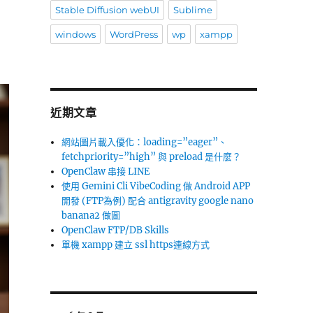
Stable Diffusion webUI
Sublime
windows
WordPress
wp
xampp
近期文章
網站圖片載入優化：loading=”eager”、
fetchpriority=”high” 與 preload 是什麼？
OpenClaw 串接 LINE
使用 Gemini Cli VibeCoding 做 Android APP
開發 (FTP為例) 配合 antigravity google nano
banana2 做圖
OpenClaw FTP/DB Skills
單機 xampp 建立 ssl https連線方式