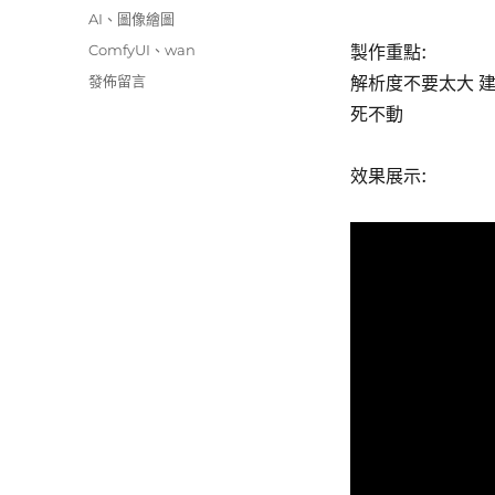
佈
分
AI
、
圖像繪圖
日
類
標
ComfyUI
、
wan
製作重點:
期:
籤
在
發佈留言
解析度不要太大 建議
〈使
死不動
用
5090
+
效果展示:
Comfui
Wan
2.2
動
畫
製
作〉