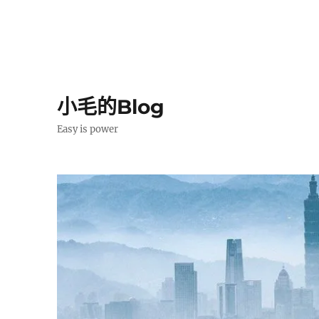
小毛的Blog
Easy is power