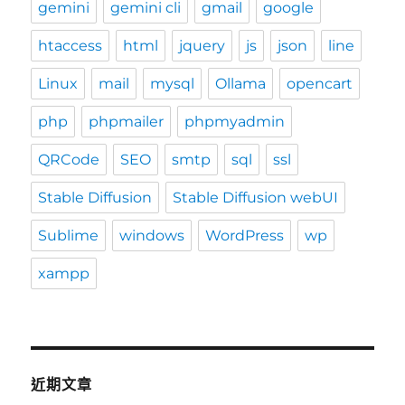
gemini
gemini cli
gmail
google
htaccess
html
jquery
js
json
line
Linux
mail
mysql
Ollama
opencart
php
phpmailer
phpmyadmin
QRCode
SEO
smtp
sql
ssl
Stable Diffusion
Stable Diffusion webUI
Sublime
windows
WordPress
wp
xampp
近期文章