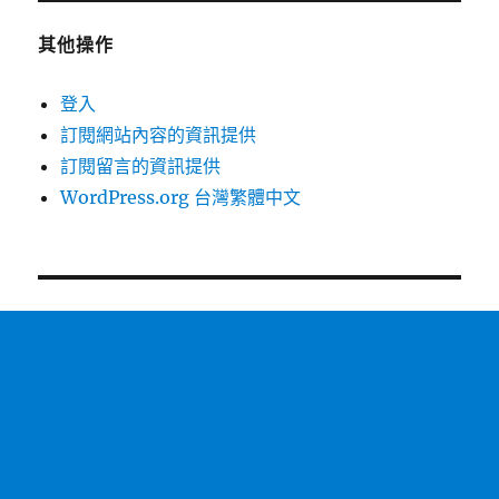
件
禁
或
止
其他操作
目
某
錄
個
登入
執
Apache
行
訂閱網站內容的資訊提供
底
權
下
訂閱留言的資訊提供
限
目
WordPress.org 台灣繁體中文
的
錄
設
執
置
行
方
php
法
檔
–
案〉
CSDN
博
客〉