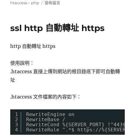
佈
類
在
籤
htaccess
、
php
發佈留言
日
〈[轉
期:
貼]CSS
字
ssl http 自動轉址 https
體
加
載
http 自動轉址 https
跨
域
問
使用說明：
題-
.htaccess 直接上傳到網站的根目錄底下即可自動轉
如
何
址
解
決
.htaccess 文件檔案的內容如下：
設
定.htaccess
檔〉
1
RewriteEngine on
2
RewriteBase /
3
RewriteCond %{SERVER_PORT} !^443$
4
RewriteRule ^.*$ 
https://%
{SERVER_NA