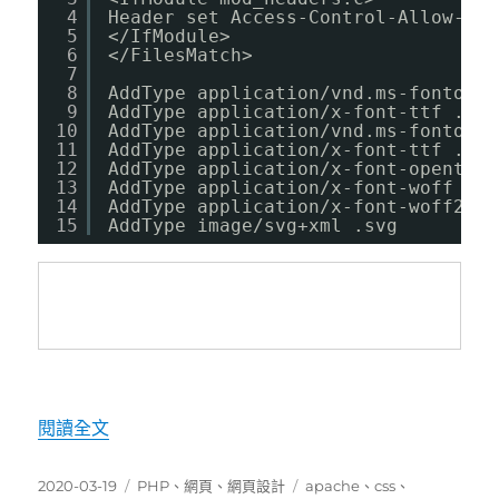
4
Header set Access-Control-Allow-Ori
5
</IfModule>
6
</FilesMatch>
7
8
AddType application/vnd.ms-fontobje
9
AddType application/x-font-ttf .ttf
10
AddType application/vnd.ms-fontobje
11
AddType application/x-font-ttf .ttf
12
AddType application/x-font-opentype
13
AddType application/x-font-woff .wo
14
AddType application/x-font-woff2 .w
15
AddType image/svg+xml .svg 
〈[轉貼]CSS字體加載跨域問題-如何解決設定.hta
閱讀全文
發
分
標
2020-03-19
PHP
、
網頁
、
網頁設計
apache
、
css
、