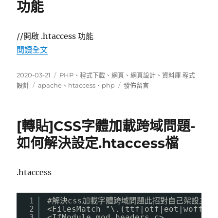
功能
//開啟 .htaccess 功能
〈開啟 apach php .htaccess 功能〉
閱讀全文
發
分
2020-03-21
PHP
、
程式下載
、
網頁
、
網頁設計
、
資料庫 程式
佈
標
類
在
設計
apache
、
htaccess
、
php
發佈留言
日
籤
〈開
期:
啟
apach
[轉貼]CSS字體加載跨域問題-
php
.htaccess
如何解決設定.htaccess檔
功
能〉
.htaccess
1
#解決css加載字體跨域問題此招對自己架設主機
2
<FilesMatch "\.(ttf|otf|eot|woff|wo
3
<IfModule mod_headers.c>