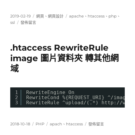
發
分
標
2019-02-19
網頁
、
網頁設計
apache
、
htaccess
、
php
、
佈
在
類
籤
ssl
發佈留言
日
〈ssl
期:
http
自
.htaccess RewriteRule
動
轉
image 圖片資料夾 轉其他網
址
域
https〉
1
RewriteEngine On
2
RewriteCond %{REQUEST_URI} ^/image/
3
RewriteRule ^upload/(.*) 
http://www.
發
分
標
在
2018-10-18
PHP
apach
、
htaccess
發佈留言
佈
類
籤
〈.htaccess RewriteRule