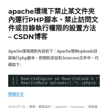
日
image
期:
圖
apache環境下禁止某文件夾
片
資
內運行PHP腳本、禁止訪問文
料
件或目錄執行權限的設置方法
夾
轉
– CSDN博客
其
他
網
Apache環境規則內容如下：Apache限制uploads目
域〉
錄執行php腳本，把規則添加到.htaccess文件中，代
碼如下:
1
RewriteEngine on RewriteCond % !^$
2
RewriteRule uploads/(.*).(php)$ – [F
〈apache環境下禁止某文件夾內運行PHP腳本
閱讀全文
發
分
標
在
2018-07-23
網頁
、
網頁設計
apache
、
htaccess
發佈留