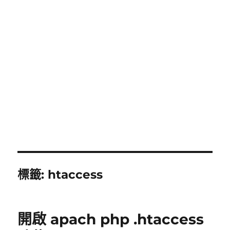
標籤:
htaccess
開啟 apach php .htaccess