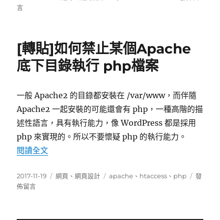
佈
類
籤
〈apache
言
日
環
期:
境
下
[轉貼]如何禁止某個Apache
禁
止
底下目錄執行 php檔案
某
文
件
一般 Apache2 的目錄都安裝在 /var/www，而伴隨
夾
Apache2 一起安裝的可能還會有 php，一種高階的描
內
運
述性語言，具有執行能力，像 WordPress 都是採用
行
php 來實現的。所以不要懷疑 php 的執行能力。
PHP
〈[轉貼]如何禁止某個Apache底下目錄執行 ph
閱讀全文
腳
本、
禁
發
分
標
在
2017-11-19
網頁
、
網頁設計
apache
、
htaccess
、
php
發
止
佈
類
籤
〈[轉
佈留言
訪
日
貼]
問
期:
如
文
何