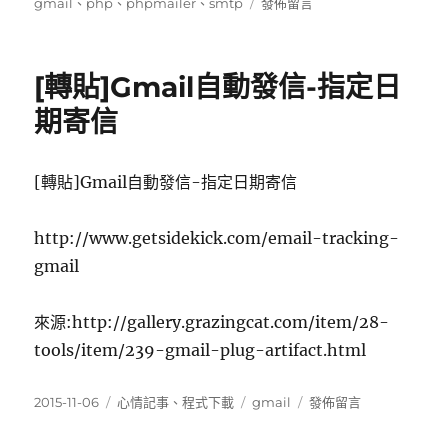
佈
類
在
籤
gmail
、
php
、
phpmailer
、
smtp
發佈留言
吧〉
日
〈phpmailer
期:
gmail
smtp
[轉貼]Gmail自動發信-指定日
相
關
期寄信
設
定〉
[轉貼]Gmail自動發信-指定日期寄信
http://www.getsidekick.com/email-tracking-
gmail
來源:http://gallery.grazingcat.com/item/28-
tools/item/239-gmail-plug-artifact.html
發
分
標
在
2015-11-06
心情記事
、
程式下載
gmail
發佈留言
佈
類
籤
〈[轉
日
貼]Gmail