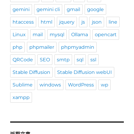
gemini
gemini cli
gmail
google
htaccess
html
jquery
js
json
line
Linux
mail
mysql
Ollama
opencart
php
phpmailer
phpmyadmin
QRCode
SEO
smtp
sql
ssl
Stable Diffusion
Stable Diffusion webUI
Sublime
windows
WordPress
wp
xampp