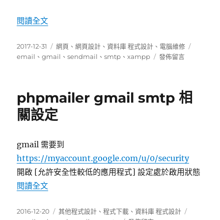
登
入
〈[轉貼]XAMPP 的 sendmail 對 gmail 的設定
閱讀全文
嘗
試
遭
發
分
標
2017-12-31
網頁
、
網頁設計
、
資料庫 程式設計
、
電腦維修
拒
佈
類
在
籤
email
、
gmail
、
sendmail
、
smtp
、
xampp
發佈留言
或
日
〈[轉
error:
期:
貼]XAMPP
5.5.1
的
phpmailer gmail smtp 相
–
sendmail
要
對
關設定
改
gmail
的
的
地
設
gmail 需要到
方
定〉
太
https://myaccount.google.com/u/0/security
多
開啟 [允許安全性較低的應用程式] 設定處於啟用狀態
了，
〈phpmailer gmail smtp 相關設定〉
閱讀全文
那
就
改
發
分
標
2016-12-20
其他程式設計
、
程式下載
、
資料庫 程式設計
天