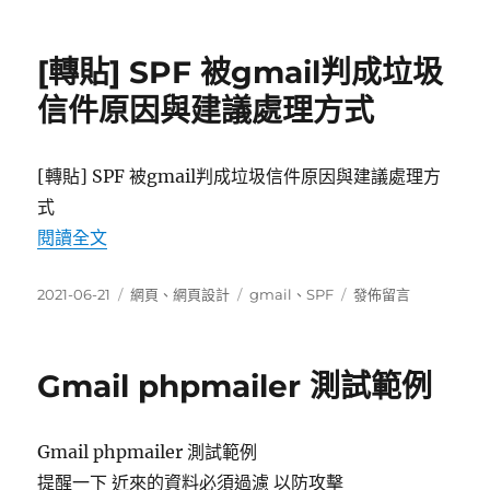
佈
類
籤
〈[分
日
享]ChatGPT
期:
Writer
[轉貼] SPF 被gmail判成垃圾
–
在
信件原因與建議處理方式
Gmail
中
使
[轉貼] SPF 被gmail判成垃圾信件原因與建議處理方
用
式
ChatGPT
來
〈[轉貼] SPF 被gmail判成垃圾信件原因與建
閱讀全文
潤
飾
發
分
標
在
2021-06-21
網頁
、
網頁設計
gmail
、
SPF
發佈留言
信
佈
類
籤
〈[轉
件〉
日
貼]
期:
SPF
Gmail phpmailer 測試範例
被
gmail
判
Gmail phpmailer 測試範例
成
垃
提醒一下 近來的資料必須過濾 以防攻擊