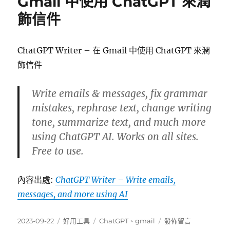
Gmail 中使用 ChatGPT 來潤
飾信件
ChatGPT Writer – 在 Gmail 中使用 ChatGPT 來潤
飾信件
Write emails & messages, fix grammar
mistakes, rephrase text, change writing
tone, summarize text, and much more
using ChatGPT AI. Works on all sites.
Free to use.
內容出處:
ChatGPT Writer – Write emails,
messages, and more using AI
發
分
標
在
2023-09-22
好用工具
ChatGPT
、
gmail
發佈留言