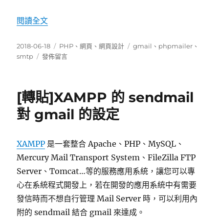
〈[轉貼]表單使用 Gmail 當 SMTP 時出現 Goo
閱讀全文
發
分
標
2018-06-18
PHP
、
網頁
、
網頁設計
gmail
、
phpmailer
、
佈
在
類
籤
smtp
發佈留言
日
〈[轉
期:
貼]
表
[轉貼]XAMPP 的 sendmail
單
使
對 gmail 的設定
用
Gmail
當
XAMPP
是一套整合 Apache、PHP、MySQL、
SMTP
Mercury Mail Transport System、FileZilla FTP
時
出
Server、Tomcat…等的服務應用系統，讓您可以專
現
心在系統程式開發上，若在開發的應用系統中有需要
Google
發信時而不想自行管理 Mail Server 時，可以利用內
帳
戶：
附的 sendmail 結合 gmail 來達成。