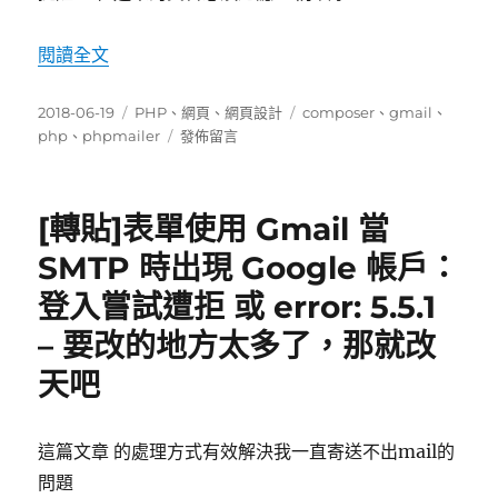
圾
信
〈Gmail phpmailer 測試範例〉
閱讀全文
件
原
因
發
分
標
2018-06-19
PHP
、
網頁
、
網頁設計
composer
、
gmail
、
與
佈
類
在
籤
php
、
phpmailer
發佈留言
建
日
〈Gmail
議
期:
phpmailer
處
測
[轉貼]表單使用 Gmail 當
理
試
方
範
SMTP 時出現 Google 帳戶：
式〉
例〉
登入嘗試遭拒 或 error: 5.5.1
– 要改的地方太多了，那就改
天吧
這篇文章 的處理方式有效解決我一直寄送不出mail的
問題