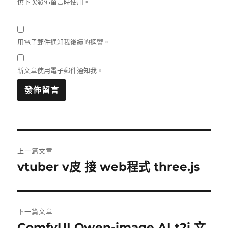
供下次發佈留言時使用。
用電子郵件通知我後續的迴響。
新文章使用電子郵件通知我。
文
上一篇文章
章
vtuber v皮 接 web程式 three.js
上
一
導
篇
覽
文
下一篇文章
章:
ComfyUI Qwen-image AI t2i 文
下