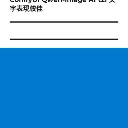
一
字表現較佳
篇
文
章: