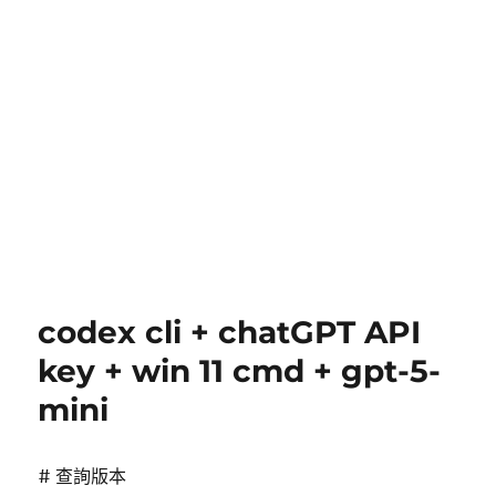
codex cli + chatGPT API
key + win 11 cmd + gpt-5-
mini
# 查詢版本