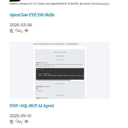
OpenClaw FTP/DB Skills
2026-03-06
在「AI」中
PHP+SQL MCP AI Agent
2025-09-10
在「AI」中