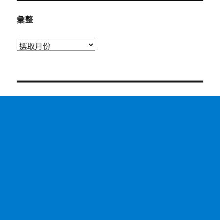
彙整
彙
整