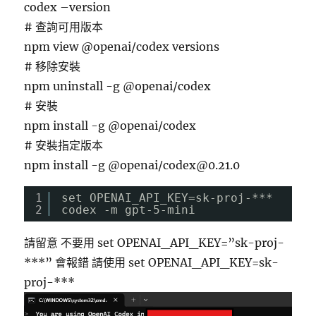
codex –version
# 查詢可用版本
npm view @openai/codex versions
# 移除安裝
npm uninstall -g @openai/codex
# 安裝
npm install -g @openai/codex
# 安裝指定版本
npm install -g @openai/
codex@0.21.0
1
set OPENAI_API_KEY=sk-proj-***
2
codex -m gpt-5-mini
請留意 不要用 set OPENAI_API_KEY=”sk-proj-
***” 會報錯 請使用 set OPENAI_API_KEY=sk-
proj-***