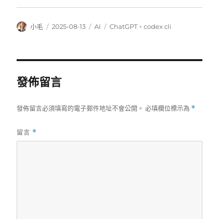
作
發
分
標
小毛
2025-08-13
AI
ChatGPT
、
codex cli
者
佈
類
籤
日
期:
發佈留言
發佈留言必須填寫的電子郵件地址不會公開。
必填欄位標示為
*
留言
*