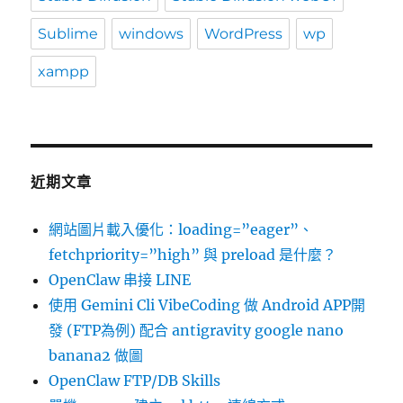
Sublime
windows
WordPress
wp
xampp
近期文章
網站圖片載入優化：loading=”eager”、
fetchpriority=”high” 與 preload 是什麼？
OpenClaw 串接 LINE
使用 Gemini Cli VibeCoding 做 Android APP開
發 (FTP為例) 配合 antigravity google nano
banana2 做圖
OpenClaw FTP/DB Skills