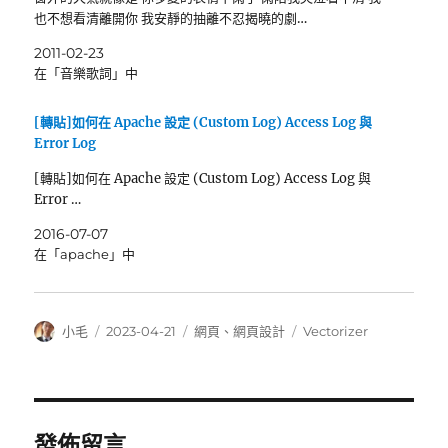
也不想看清離開你 我安靜的抽離不忍揭曉的劇…
2011-02-23
在「音樂歌詞」中
[轉貼]如何在 Apache 設定 (Custom Log) Access Log 與
Error Log
[轉貼]如何在 Apache 設定 (Custom Log) Access Log 與
Error …
2016-07-07
在「apache」中
作
發
分
標
小毛
2023-04-21
網頁
、
網頁設計
Vectorizer
者
佈
類
籤
日
期:
發佈留言