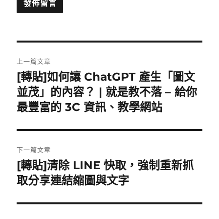
文
上一篇文章
章
[轉貼]如何讓 ChatGPT 產生「圖文
上
一
並茂」的內容？ | 就是教不落 – 給你
導
篇
最豐富的 3C 資訊、教學網站
覽
文
章:
下一篇文章
[轉貼]清除 LINE 快取，強制重新抓
下
一
取分享連結縮圖與文字
篇
文