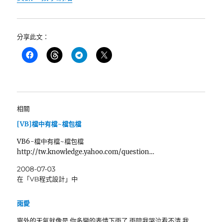
分享此文：
相關
[VB]檔中有檔~檔包檔
VB6-檔中有檔~檔包檔
http://tw.knowledge.yahoo.com/question…
2008-07-03
在「VB程式設計」中
雨愛
窗外的天氣就像是 你多變的表情下雨了 雨陪我哭泣看不清 我