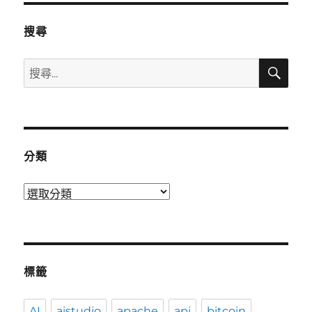
搜尋
搜
搜
尋
尋
關
鍵
字:
分類
分
類
標籤
AI
aistudio
apache
api
bitcoin