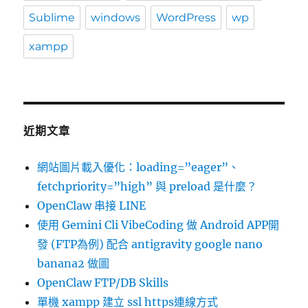
Sublime
windows
WordPress
wp
xampp
近期文章
網站圖片載入優化：loading=”eager”、
fetchpriority=”high” 與 preload 是什麼？
OpenClaw 串接 LINE
使用 Gemini Cli VibeCoding 做 Android APP開
發 (FTP為例) 配合 antigravity google nano
banana2 做圖
OpenClaw FTP/DB Skills
單機 xampp 建立 ssl https連線方式