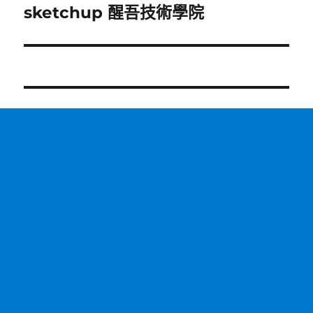
sketchup 醒吾技術學院
下
一
篇
文
章: