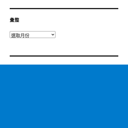
彙整
彙
整