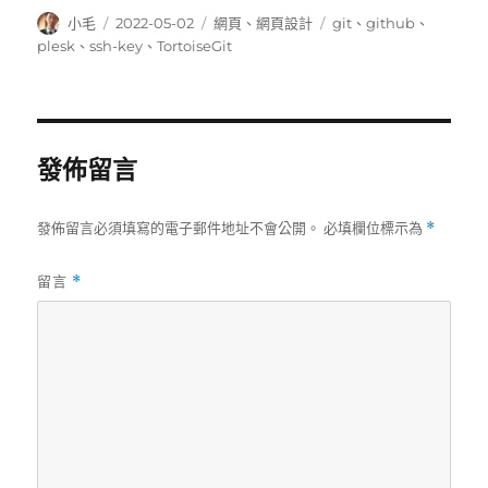
作
發
分
標
小毛
2022-05-02
網頁
、
網頁設計
git
、
github
、
者
佈
類
籤
plesk
、
ssh-key
、
TortoiseGit
日
期:
發佈留言
發佈留言必須填寫的電子郵件地址不會公開。
必填欄位標示為
*
留言
*