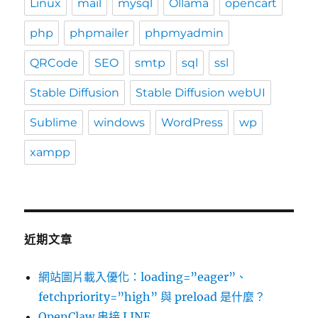
Linux
mail
mysql
Ollama
opencart
php
phpmailer
phpmyadmin
QRCode
SEO
smtp
sql
ssl
Stable Diffusion
Stable Diffusion webUI
Sublime
windows
WordPress
wp
xampp
近期文章
網站圖片載入優化：loading=”eager”、
fetchpriority=”high” 與 preload 是什麼？
OpenClaw 串接 LINE