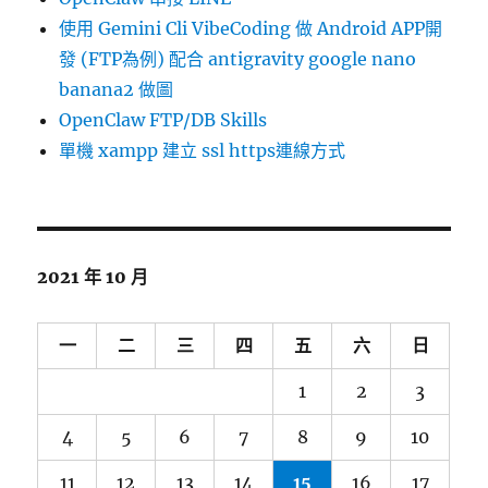
使用 Gemini Cli VibeCoding 做 Android APP開
發 (FTP為例) 配合 antigravity google nano
banana2 做圖
OpenClaw FTP/DB Skills
單機 xampp 建立 ssl https連線方式
2021 年 10 月
一
二
三
四
五
六
日
1
2
3
4
5
6
7
8
9
10
11
12
13
14
15
16
17