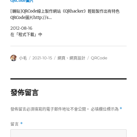
QRCode圖片
[轉貼]QRCode線上製作網站《QRhacker》輕鬆製作出有特色
QRCode圖片http://s…
2012-08-16
在「程式下載」中
作
發
分
標
小毛
2021-10-15
網頁
、
網頁設計
QRCode
者
佈
類
籤
日
期:
發佈留言
發佈留言必須填寫的電子郵件地址不會公開。
必填欄位標示為
*
留言
*