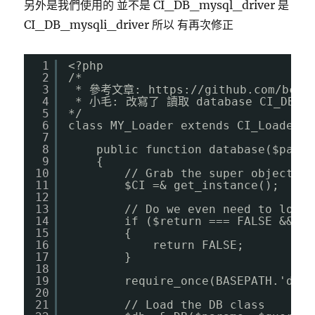
另外是我們使用的 並不是 CI_DB_mysql_driver 是
CI_DB_mysqli_driver 所以 有再次修正
1
<?php
2
/*
3
* 參考文章: 
https://github.com/bcit
4
* 小毛: 改寫了 讀取 database CI_DB_
5
*/
6
class MY_Loader extends CI_Loader {
7
8
public function database($param
9
{
10
// Grab the super object
11
$CI =& get_instance();
12
13
// Do we even need to load 
14
if ($return === FALSE && $q
15
{
16
return FALSE;
17
}
18
19
require_once(BASEPATH.'data
20
21
// Load the DB class