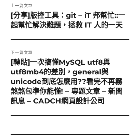
上一篇文章
章
[分享]版控工具：git – iT 邦幫忙::一
上
一
起幫忙解決難題，拯救 IT 人的一天
導
篇
覽
文
章:
下一篇文章
[轉貼]一次搞懂MySQL utf8與
下
一
utf8mb4的差別，general與
篇
unicode到底怎麼用??看完不再霧
文
煞煞包準你能懂! – 專題文章 – 新聞
章:
訊息 – CADCH網頁設計公司