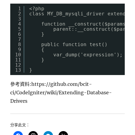
1
<?php
2
class MY_DB_mysqli_driver extends C
3
4
function __construct($params){
5
parent::__construct($params
6
}
7
8
public function test()
9
{
10
var_dump('expression');
11
}
12
13
}
參考資料:https://github.com/bcit-
ci/CodeIgniter/wiki/Extending-Database-
Drivers
分享此文：