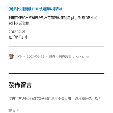
[轉貼]快速開發 PHP快速資料庫表格
利用PHP印出資料表&列出可用資料庫利用 php 列印 DB 中的
資料表 於螢幕
2012-12-21
在「網頁」中
作
發
分
標
小毛
2021-06-25
網頁
、
網頁設計
ci
、
php
者
佈
類
籤
日
期:
發佈留言
發佈留言必須填寫的電子郵件地址不會公開。
必填欄位標示為
*
留言
*