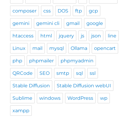
composer
css
DOS
ftp
gcp
gemini
gemini cli
gmail
google
htaccess
html
jquery
js
json
line
Linux
mail
mysql
Ollama
opencart
php
phpmailer
phpmyadmin
QRCode
SEO
smtp
sql
ssl
Stable Diffusion
Stable Diffusion webUI
Sublime
windows
WordPress
wp
xampp