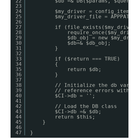
22
$db =& DB($params, $query_b
23
24
$my_driver = config_item('s
25
$my_driver_file = APPPATH.'
26
27
if (file_exists($my_driver_
28
require_once($my_driver
29
$db_obj = new $my_drive
30
$db=& $db_obj;
31
}
32
33
if ($return === TRUE)
34
{
35
return $db;
36
}
37
38
// Initialize the db variab
39
// reference errors with so
40
$CI->db = '';
41
42
// Load the DB class
43
$CI->db =& $db;
44
return $this;
45
}
46
47
}