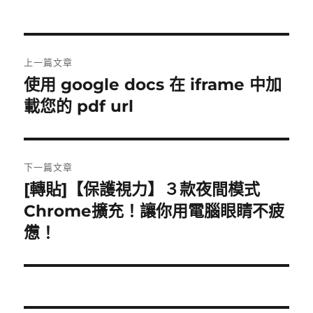
文
上一篇文章
章
使用 google docs 在 iframe 中加
上
一
載您的 pdf url
導
篇
覽
文
章:
下一篇文章
[轉貼]【保護視力】３款夜間模式
下
一
Chrome擴充！讓你用電腦眼睛不疲
篇
憊！
文
章: