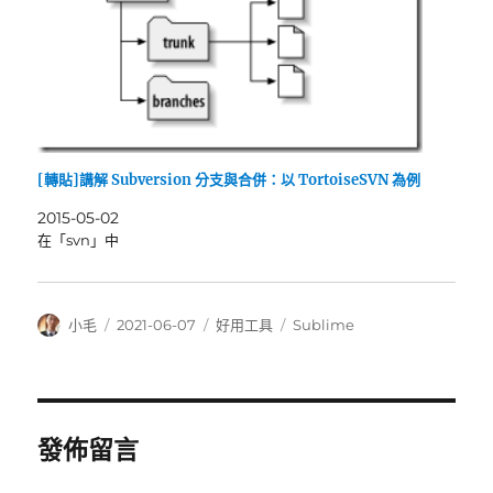
[轉貼]講解 Subversion 分支與合併：以 TortoiseSVN 為例
2015-05-02
在「svn」中
作
發
分
標
小毛
2021-06-07
好用工具
Sublime
者
佈
類
籤
日
期:
發佈留言