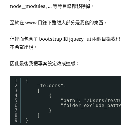
node_modules, … 等等目錄都移除掉，
至於在 www 目錄下雖然大部分是我寫的東西，
但裡面包含了 bootstrap 和 jquery-ui 兩個目錄我也
不希望出現，
因此最後我把專案設定改成這樣：
1
{
2
"folders":
3
[
4
{
5
"path": "/Users/testuser
6
"folder_exclude_patterns
7
}
8
]
9
}