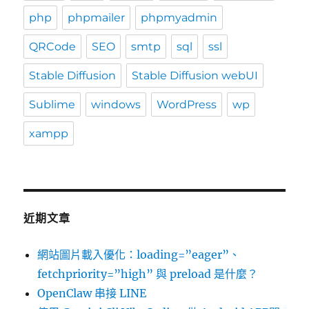
php
phpmailer
phpmyadmin
QRCode
SEO
smtp
sql
ssl
Stable Diffusion
Stable Diffusion webUI
Sublime
windows
WordPress
wp
xampp
近期文章
網站圖片載入優化：loading=”eager”、
fetchpriority=”high” 與 preload 是什麼？
OpenClaw 串接 LINE