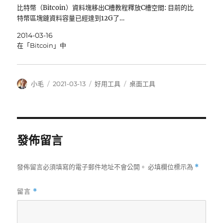
比特幣（Bitcoin）資料塊移出C槽教程釋放C槽空間: 目前的比
特幣區塊鏈資料容量已經達到12G了…
2014-03-16
在「Bitcoin」中
作
發
分
標
小毛
2021-03-13
好用工具
桌面工具
者
佈
類
籤
日
期:
發佈留言
發佈留言必須填寫的電子郵件地址不會公開。
必填欄位標示為
*
留言
*