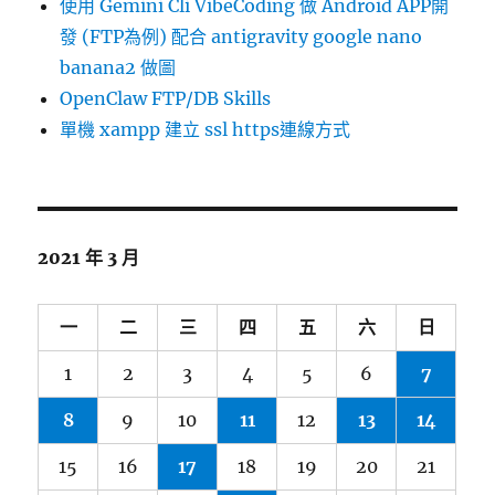
使用 Gemini Cli VibeCoding 做 Android APP開
發 (FTP為例) 配合 antigravity google nano
banana2 做圖
OpenClaw FTP/DB Skills
單機 xampp 建立 ssl https連線方式
2021 年 3 月
一
二
三
四
五
六
日
1
2
3
4
5
6
7
8
9
10
11
12
13
14
15
16
17
18
19
20
21