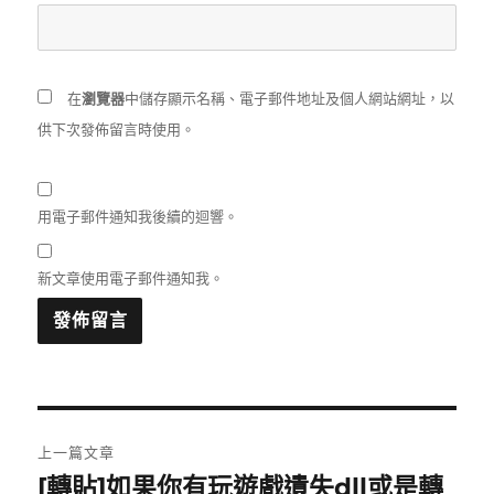
在
瀏覽器
中儲存顯示名稱、電子郵件地址及個人網站網址，以
供下次發佈留言時使用。
用電子郵件通知我後續的迴響。
新文章使用電子郵件通知我。
文
上一篇文章
章
[轉貼]如果你有玩遊戲遺失dll或是轉
上