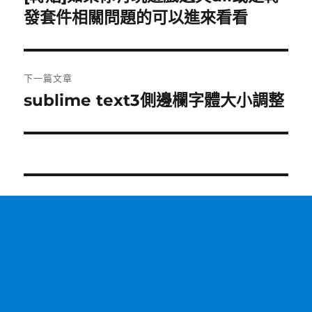
一
發套件相關問題的可以進來看看
導
篇
覽
文
章:
下一篇文章
sublime text3側邊欄字體大小調整
下
一
篇
文
章: