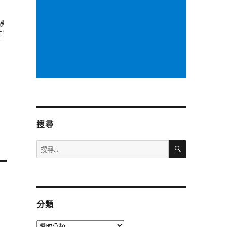
靜
單
搜尋
搜
搜
尋
尋
關
鍵
字:
分類
分