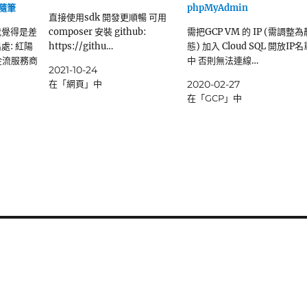
商隨筆
phpMyAdmin
直接使用sdk 開發更順暢 可用
我覺得是差
composer 安裝 github:
需把GCP VM 的 IP (需調整為
處: 紅陽
https://githu…
態) 加入 Cloud SQL 開放IP名
金流服務商
中 否則無法連線…
2021-10-24
在「網頁」中
2020-02-27
在「GCP」中