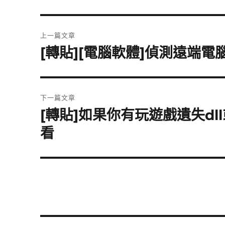
文
上一篇文章
章
[轉貼][電腦軟體]偵測遠端電腦
上
一
導
篇
覽
文
下一篇文章
章:
[轉貼]如果你有玩遊戲遺失d
下
一
看
篇
文
章: