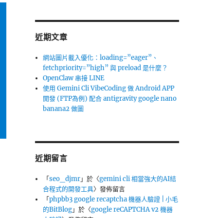
近期文章
網站圖片載入優化：loading=”eager”、
fetchpriority=”high” 與 preload 是什麼？
OpenClaw 串接 LINE
使用 Gemini Cli VibeCoding 做 Android APP
開發 (FTP為例) 配合 antigravity google nano
banana2 做圖
近期留言
「
seo_djmr
」於〈
gemini cli 相當強大的AI結
合程式的開發工具
〉發佈留言
「
phpbb3 google recaptcha 機器人驗證 | 小毛
的BitBlog
」於〈
google reCAPTCHA v2 機器