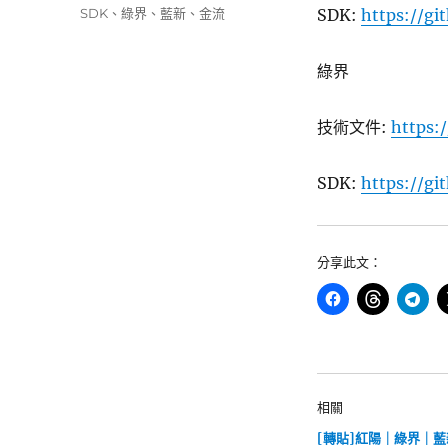
類
標
SDK
、
綠界
、
藍新
、
金流
SDK:
https://g
期:
籤
綠界
技術文件:
https:
SDK:
https://g
分享此文：
相關
[轉貼]紅陽｜綠界｜藍新