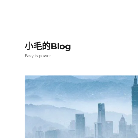
小毛的Blog
Easy is power