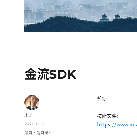
金流SDK
藍新
作
小毛
技術文件:
者
發
2021-03-11
https://www.ne
佈
分
網頁
、
網頁設計
日