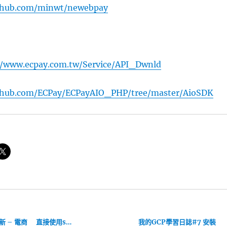
ithub.com/minwt/newebpay
//www.ecpay.com.tw/Service/API_Dwnld
ithub.com/ECPay/ECPayAIO_PHP/tree/master/AioSDK
 – 電商
直接使用s…
我的GCP學習日誌#7 安裝