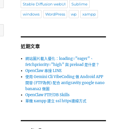
Stable Diffusion webUI
Sublime
windows
WordPress
wp
xampp
近期文章
網站圖片載入優化：loading=”eager”、
fetchpriority=”high” 與 preload 是什麼？
OpenClaw 串接 LINE
使用 Gemini Cli VibeCoding 做 Android APP
開發 (FTP為例) 配合 antigravity google nano
banana2 做圖
OpenClaw FTP/DB Skills
單機 xampp 建立 ssl https連線方式