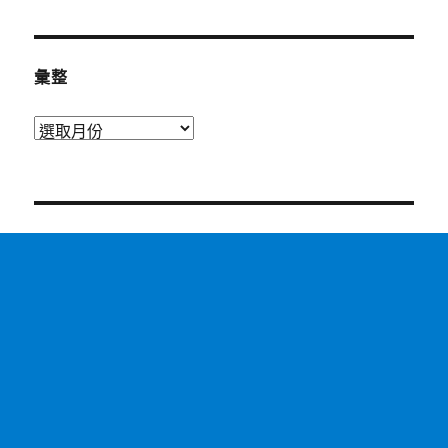
彙整
彙
整