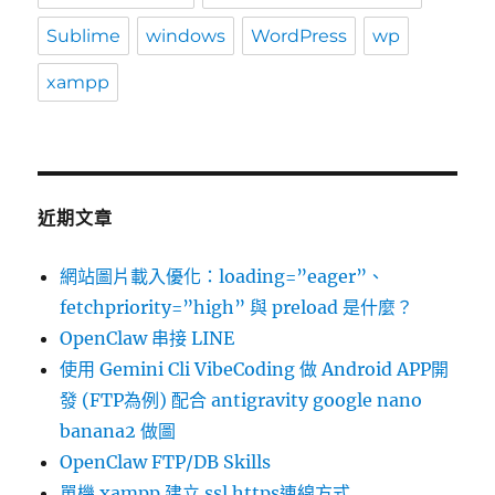
Sublime
windows
WordPress
wp
xampp
近期文章
網站圖片載入優化：loading=”eager”、
fetchpriority=”high” 與 preload 是什麼？
OpenClaw 串接 LINE
使用 Gemini Cli VibeCoding 做 Android APP開
發 (FTP為例) 配合 antigravity google nano
banana2 做圖
OpenClaw FTP/DB Skills
單機 xampp 建立 ssl https連線方式