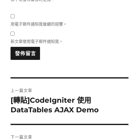
用電子郵件通知我後續的迴響。
新文章使用電子郵件通知我。
文
上一篇文章
章
[轉貼]CodeIgniter 使用
上
一
DataTables AJAX Demo
導
篇
覽
文
章:
下一篇文章