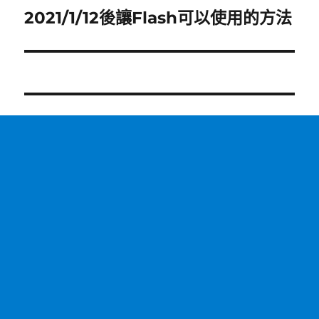
2021/1/12後讓Flash可以使用的方法
下
一
篇
文
章: