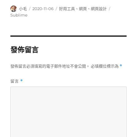
作
發
分
標
小毛
2020-11-06
好用工具
、
網頁
、
網頁設計
者
佈
類
籤
Sublime
日
期:
發佈留言
發佈留言必須填寫的電子郵件地址不會公開。
必填欄位標示為
*
留言
*