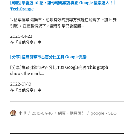
[轉貼]學會這 10 招，讓你輕鬆成為真正 Google 搜索達人！ |
TechOrange
1. 精準搜尋 最簡單、也最有效的搜尋方式是在關鍵字上加上 雙
引號 ，在這種情況下，搜尋引擎只會回饋…
2020-01-23
在「其他分享」中
[分享]搜尋引擎市占百分比工具 Google完勝
[分享]搜尋引擎市占百分比工具 Google完勝 This graph
shows the mark…
2022-01-19
在「其他分享」中
作
發
分
標
小毛
2019-04-16
網頁
、
網頁設計
google
、
SEO
者
佈
類
籤
日
期: