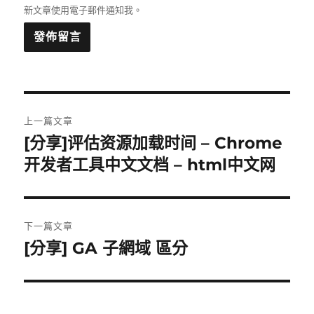
新文章使用電子郵件通知我。
文
上一篇文章
章
[分享]评估资源加载时间 – Chrome
上
一
开发者工具中文文档 – html中文网
導
篇
覽
文
章:
下一篇文章
[分享] GA 子網域 區分
下
一
篇
文