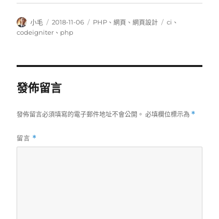
作
發
分
標
小毛
2018-11-06
PHP
、
網頁
、
網頁設計
ci
、
者
佈
類
籤
codeigniter
、
php
日
期:
發佈留言
發佈留言必須填寫的電子郵件地址不會公開。
必填欄位標示為
*
留言
*