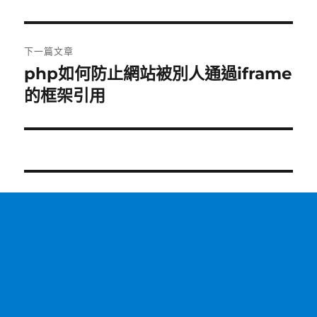
章:
下一篇文章
php如何防止網站被別人通過iframe
下
一
的框架引用
篇
文
章: