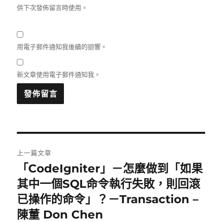
供下次發佈留言時使用。
用電子郵件通知我後續的迴響。
新文章使用電子郵件通知我。
文
上一篇文章
章
「CodeIgniter」－怎麼做到「如果
上
一
其中一個SQL命令執行失敗，則回滾
導
篇
已操作的命令」？－Transaction –
覽
文
陳董 Don Chen