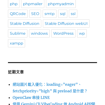
php
phpmailer
phpmyadmin
QRCode
SEO
smtp
sql
ssl
Stable Diffusion
Stable Diffusion webUI
Sublime
windows
WordPress
wp
xampp
近期文章
網站圖片載入優化：loading=”eager”、
fetchpriority=”high” 與 preload 是什麼？
OpenClaw 串接 LINE
使用 Gemini Cli VibeCoding 做 Android APP開