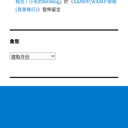
程式 | 小毛的BitBlog
」於〈
XAMPP,WAMP 排程
(背景執行)
〉發佈留言
彙整
彙
整