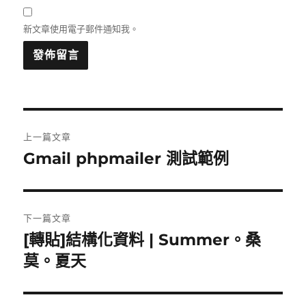
新文章使用電子郵件通知我。
文
上一篇文章
章
Gmail phpmailer 測試範例
上
一
導
篇
覽
文
下一篇文章
章:
[轉貼]結構化資料 | Summer。桑
下
一
莫。夏天
篇
文