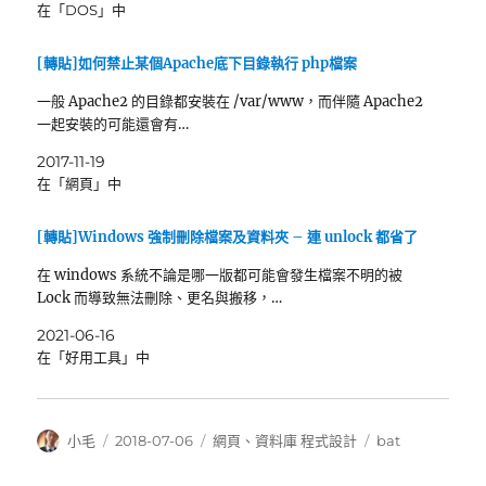
在「DOS」中
[轉貼]如何禁止某個Apache底下目錄執行 php檔案
一般 Apache2 的目錄都安裝在 /var/www，而伴隨 Apache2
一起安裝的可能還會有…
2017-11-19
在「網頁」中
[轉貼]Windows 強制刪除檔案及資料夾 – 連 unlock 都省了
在 windows 系統不論是哪一版都可能會發生檔案不明的被
Lock 而導致無法刪除、更名與搬移，…
2021-06-16
在「好用工具」中
作
發
分
標
小毛
2018-07-06
網頁
、
資料庫 程式設計
bat
者
佈
類
籤
日