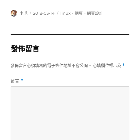
作
發
分
小毛
2018-03-14
linux
、
網頁
、
網頁設計
者
佈
類
日
期:
發佈留言
發佈留言必須填寫的電子郵件地址不會公開。
必填欄位標示為
*
留言
*