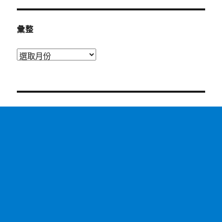
彙整
彙
整