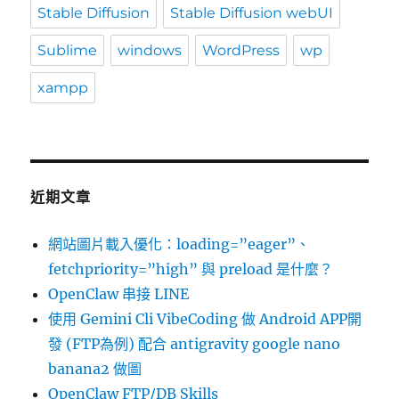
Stable Diffusion
Stable Diffusion webUI
Sublime
windows
WordPress
wp
xampp
近期文章
網站圖片載入優化：loading=”eager”、
fetchpriority=”high” 與 preload 是什麼？
OpenClaw 串接 LINE
使用 Gemini Cli VibeCoding 做 Android APP開
發 (FTP為例) 配合 antigravity google nano
banana2 做圖
OpenClaw FTP/DB Skills