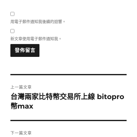
用電子郵件通知我後續的迴響。
新文章使用電子郵件通知我。
文
上一篇文章
章
台灣兩家比特幣交易所上線 bitopro
上
一
幣max
導
篇
覽
文
章:
下一篇文章