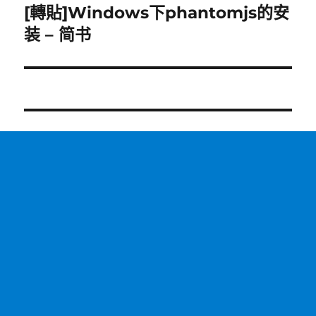
[轉貼]Windows下phantomjs的安
下
一
装 – 简书
篇
文
章: