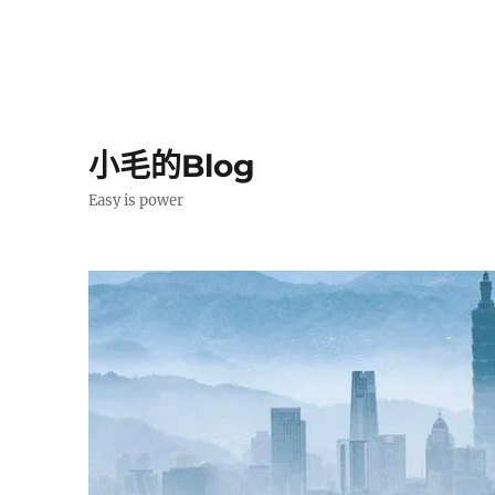
小毛的Blog
Easy is power