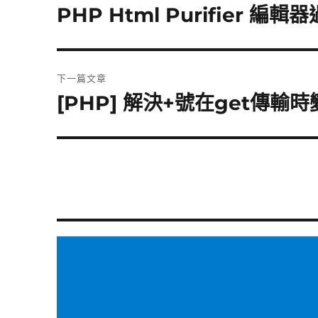
章
PHP Html Purifier 編輯器
上
一
導
篇
覽
文
下一篇文章
章:
[PHP] 解決+號在get傳
下
一
篇
文
章: