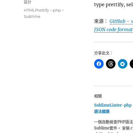
類
設計
type prettify, s
期:
標
HTMLPrettify
、
php
、
籤
Sublime
來源：
GitHub – 
JSON code formatt
分享此文：
相關
SublimeLinter-p
語法錯誤
一個自動檢查PHP語
Sublime套件。 安裝 ct