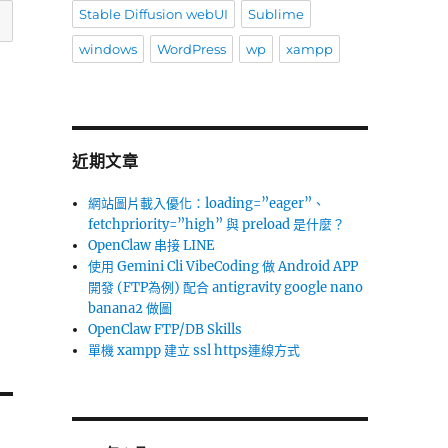
Stable Diffusion webUI
Sublime
windows
WordPress
wp
xampp
近期文章
網站圖片載入優化：loading=”eager”、
fetchpriority=”high” 與 preload 是什麼？
OpenClaw 串接 LINE
使用 Gemini Cli VibeCoding 做 Android APP
開發 (FTP為例) 配合 antigravity google nano
banana2 做圖
OpenClaw FTP/DB Skills
單機 xampp 建立 ssl https連線方式