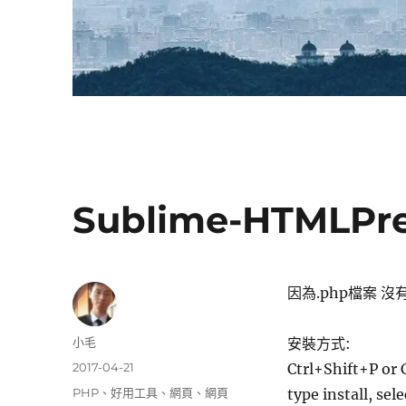
Sublime-HTMLPr
因為.php檔案 沒
作
小毛
安裝方式:
者
發
2017-04-21
Ctrl+Shift+P or
佈
分
PHP
、
好用工具
、
網頁
、
網頁
type install, sel
日