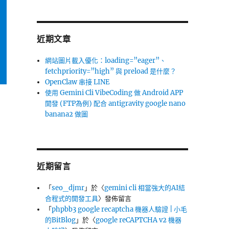
近期文章
網站圖片載入優化：loading=”eager”、
fetchpriority=”high” 與 preload 是什麼？
OpenClaw 串接 LINE
使用 Gemini Cli VibeCoding 做 Android APP
開發 (FTP為例) 配合 antigravity google nano
banana2 做圖
近期留言
「
seo_djmr
」於〈
gemini cli 相當強大的AI結
合程式的開發工具
〉發佈留言
「
phpbb3 google recaptcha 機器人驗證 | 小毛
的BitBlog
」於〈
google reCAPTCHA v2 機器