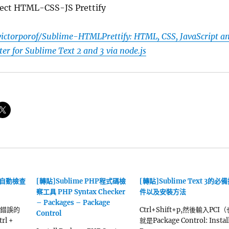
elect HTML-CSS-JS Prettify
victorporof/Sublime-HTMLPrettify: HTML, CSS, JavaScript a
er for Sublime Text 2 and 3 via node.js
hp 自動檢查
[轉貼]Sublime PHP程式碼檢
[轉貼]Sublime Text 3的必
察工具 PHP Syntax Checker
件以及安裝方法
– Packages – Package
法錯誤的
Ctrl+Shift+p,然後輸入PCI（
Control
rl +
就是Package Control: Instal