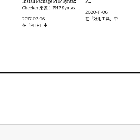
Install Package PHP Syntax
P…
Checker 來源： PHP Syntax …
2020-11-06
2017-07-06
在「好用工具」中
在「PHP」中