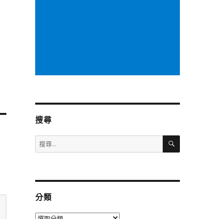
搜尋
搜
搜
尋
尋
關
鍵
字:
分類
分