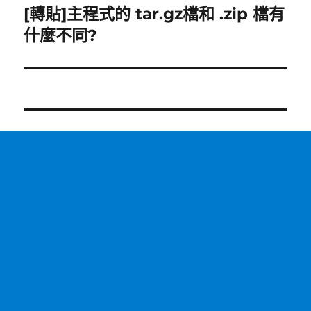
[轉貼]主程式的 tar.gz檔和 .zip 檔有
下
一
什麼不同?
篇
文
章: