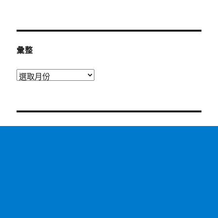
彙整
彙
整