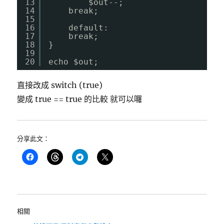
13
$out--;
14
break;
15
16
default:
17
break;
18
}
19
20
echo $out;
直接改成 switch (true)
變成 true == true 的比較 就可以囉
分享此文：
相關