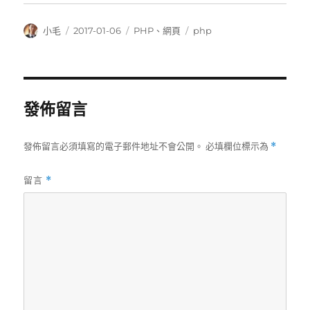
作
發
分
標
小毛
2017-01-06
PHP
、
網頁
php
者
佈
類
籤
日
期:
發佈留言
發佈留言必須填寫的電子郵件地址不會公開。
必填欄位標示為
*
留言
*