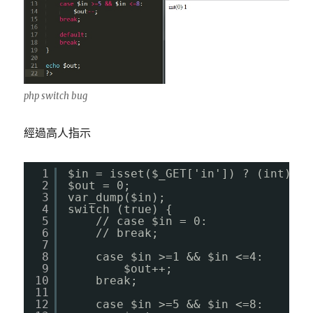
php switch bug
經過高人指示
1
$in = isset($_GET['in']) ? (int)$_G
2
$out = 0;
3
var_dump($in);
4
switch (true) {
5
// case $in = 0:
6
// break;
7
8
case $in >=1 && $in <=4: 
9
$out++;
10
break;
11
12
case $in >=5 && $in <=8: 