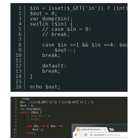
1
$in = isset($_GET['in']) ? (int)$_G
2
$out = 0;
3
var_dump($in);
4
switch ($in) {
5
// case $in = 0:
6
// break;
7
8
case $in >=1 && $in <=4: $out++
9
$out--;
10
break;
11
12
default:
13
break;
14
}
15
16
echo $out;