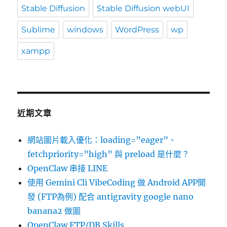
Stable Diffusion
Stable Diffusion webUI
Sublime
windows
WordPress
wp
xampp
近期文章
網站圖片載入優化：loading=”eager”、
fetchpriority=”high” 與 preload 是什麼？
OpenClaw 串接 LINE
使用 Gemini Cli VibeCoding 做 Android APP開
發 (FTP為例) 配合 antigravity google nano
banana2 做圖
OpenClaw FTP/DB Skills