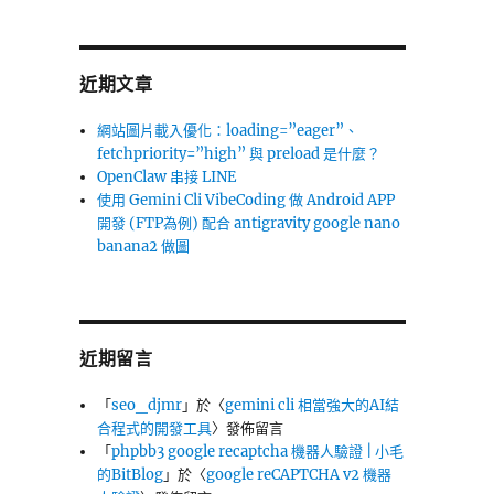
近期文章
網站圖片載入優化：loading=”eager”、
fetchpriority=”high” 與 preload 是什麼？
OpenClaw 串接 LINE
使用 Gemini Cli VibeCoding 做 Android APP
開發 (FTP為例) 配合 antigravity google nano
banana2 做圖
近期留言
「
seo_djmr
」於〈
gemini cli 相當強大的AI結
合程式的開發工具
〉發佈留言
「
phpbb3 google recaptcha 機器人驗證 | 小毛
的BitBlog
」於〈
google reCAPTCHA v2 機器