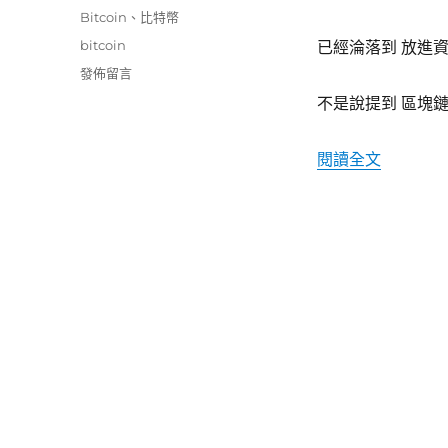
佈
分
Bitcoin
、
比特幣
日
類
標
bitcoin
已經淪落到 放進
期:
籤
在
發佈留言
〈區
不是說提到 區塊鏈 
塊
鏈〉
〈區塊鏈
閱讀全文