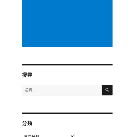
搜尋
搜
搜
尋
尋
關
鍵
字:
分類
分