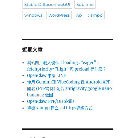
Stable Diffusion webUI
Sublime
windows
WordPress
wp
xampp
近期文章
網站圖片載入優化：loading=”eager”、
fetchpriority=”high” 與 preload 是什麼？
OpenClaw 串接 LINE
使用 Gemini Cli VibeCoding 做 Android APP
開發 (FTP為例) 配合 antigravity google nano
banana2 做圖
OpenClaw FTP/DB Skills
單機 xampp 建立 ssl https連線方式