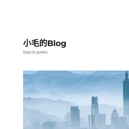
小毛的Blog
Easy is power