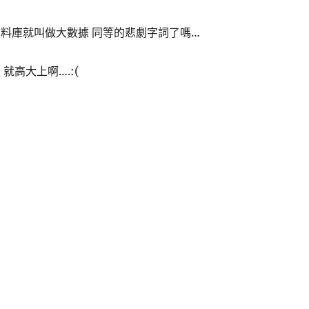
資料庫就叫做大數據 同等的悲劇字詞了嗎…
就高大上啊….:(
〉