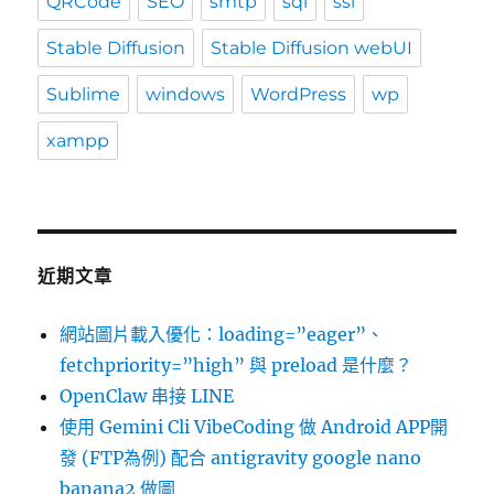
QRCode
SEO
smtp
sql
ssl
Stable Diffusion
Stable Diffusion webUI
Sublime
windows
WordPress
wp
xampp
近期文章
網站圖片載入優化：loading=”eager”、
fetchpriority=”high” 與 preload 是什麼？
OpenClaw 串接 LINE
使用 Gemini Cli VibeCoding 做 Android APP開
發 (FTP為例) 配合 antigravity google nano
banana2 做圖