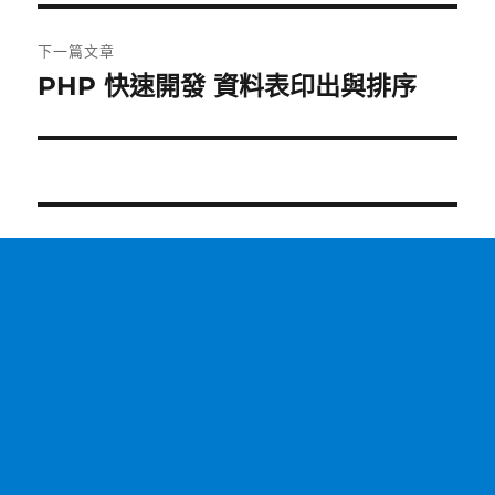
章:
下一篇文章
PHP 快速開發 資料表印出與排序
下
一
篇
文
章: