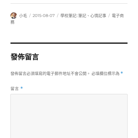
作
發
分
標
小毛
2015-08-07
學校筆記::筆記
、
心情記事
電子商
者
佈
類
籤
務
日
期:
發佈留言
發佈留言必須填寫的電子郵件地址不會公開。
必填欄位標示為
*
留言
*