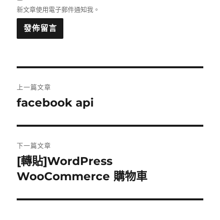
新文章使用電子郵件通知我。
文
上一篇文章
章
facebook api
上
一
導
篇
覽
文
下一篇文章
章:
[轉貼]WordPress
下
一
WooCommerce 購物車
篇
文
章: