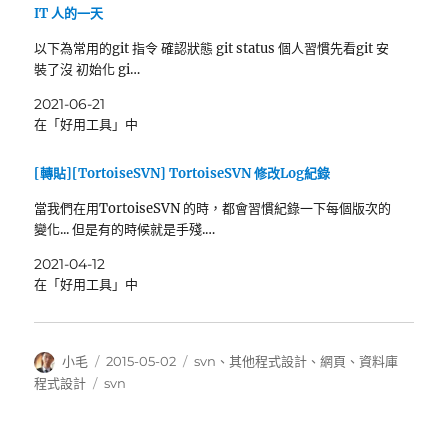
IT 人的一天
以下為常用的git 指令 確認狀態 git status 個人習慣先看git 安
裝了沒 初始化 gi…
2021-06-21
在「好用工具」中
[轉貼][TortoiseSVN] TortoiseSVN 修改Log紀錄
當我們在用TortoiseSVN 的時，都會習慣紀錄一下每個版次的
變化... 但是有的時候就是手殘.…
2021-04-12
在「好用工具」中
作
發
分
小毛
2015-05-02
svn
、
其他程式設計
、
網頁
、
資料庫
者
佈
類
標
程式設計
svn
日
籤
期: