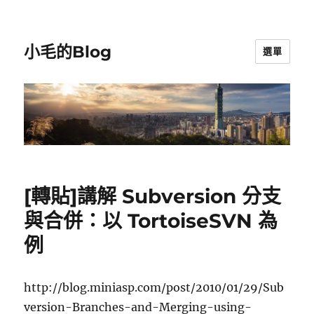
小毛的Blog
選單
[轉貼]講解 Subversion 分支
與合併：以 TortoiseSVN 為
例
http://blog.miniasp.com/post/2010/01/29/Sub
version-Branches-and-Merging-using-