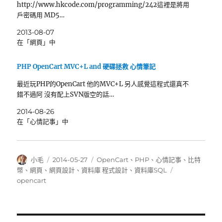
http://www.hkcode.com/programming/242這裡是將用
戶密碼用 MD5…
2013-08-07
在「網頁」中
PHP OpenCart MVC+L and 硬碟拯救 心情筆記
最近玩PHP的OpenCart 他的MVC+L 另人感覺這程式還真不
錯不過阿 沒有配上SVN版空的話…
2014-08-26
在「心情記事」中
作
發
分
小毛
2014-05-27
OpenCart
、
PHP
、
心情記事
、
比特
者
佈
類
標
幣
、
網頁
、
網頁設計
、
資料庫 程式設計
、
資料庫SQL
日
籤
opencart
期: