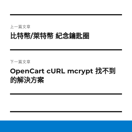
文
上一篇文章
章
比特幣/萊特幣 紀念鑰匙圈
上
一
導
篇
覽
文
下一篇文章
章:
OpenCart cURL mcrypt 找不到
下
一
的解決方案
篇
文
章: