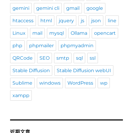
gemini
gemini cli
gmail
google
htaccess
html
jquery
js
json
line
Linux
mail
mysql
Ollama
opencart
php
phpmailer
phpmyadmin
QRCode
SEO
smtp
sql
ssl
Stable Diffusion
Stable Diffusion webUI
Sublime
windows
WordPress
wp
xampp
近期文章