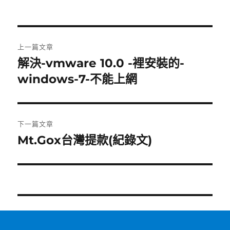
文
上一篇文章
章
解決-vmware 10.0 -裡安裝的-
上
一
windows-7-不能上網
導
篇
覽
文
章:
下一篇文章
Mt.Gox台灣提款(紀錄文)
下
一
篇
文
章: