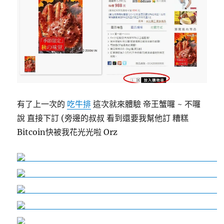
有了上一次的
吃牛排
這次就來體驗 帝王蟹囉 ~ 不囉
說 直接下訂 (旁邊的叔叔 看到還要我幫他訂 糟糕
Bitcoin快被我花光光啦 Orz