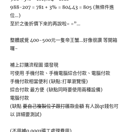
988-207 = 781 + 3% = 804.43 = 805 (無條件進
位…)
至於之後折價下來的再說啦= =”…
整體感覺 400~500元一隻帝王蟹…好像很讚 等開箱
囉~
補上訂購流程圖 還發現
可使用 手機付款、手機電腦綜合付款、電腦付款
手機付款相當便利 (缺點:打單瀏覽慢)
綜合付款 最方便 (缺點同時要使用兩種設備)
電腦付款
(缺點
要自己複製位子跟打匯款金額
有人說qt錢包可
以 詳細要測試)
(不用補0.0001礦工處理費用)