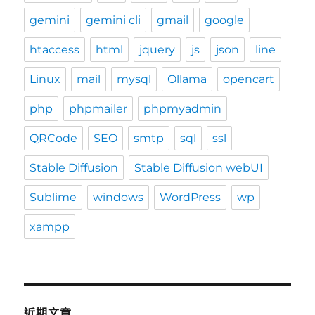
gemini
gemini cli
gmail
google
htaccess
html
jquery
js
json
line
Linux
mail
mysql
Ollama
opencart
php
phpmailer
phpmyadmin
QRCode
SEO
smtp
sql
ssl
Stable Diffusion
Stable Diffusion webUI
Sublime
windows
WordPress
wp
xampp
近期文章