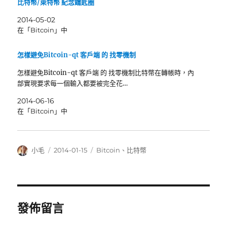
比特幣/萊特幣 紀念鑰匙圈
2014-05-02
在「Bitcoin」中
怎樣避免Bitcoin-qt 客戶端 的 找零機制
怎樣避免Bitcoin-qt 客戶端 的 找零機制比特幣在轉帳時，內
部實現要求每一個輸入都要被完全花…
2014-06-16
在「Bitcoin」中
作
發
分
小毛
2014-01-15
Bitcoin
、
比特幣
者
佈
類
日
期:
發佈留言