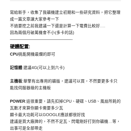
寫給新手，收集了我礦機建立初期和一些研究資料，
把它整理
成一篇文章讓大家參考一下
不過要挖之前我建議一下還是計算一下電費比較好….
因為兩個月破萬機會不小(多卡的話)
——————————
—————-
硬體配置:
CPU
挑能開機最爛的即可
記憶體
:建議4G(可以上到六卡)
主機板
:華擎有出專用的礦版，建議可以買，
不然要更多卡只
能找伺服器級的主機板
POWER
:這很重要，請先扣掉CPU、硬碟、USB、
風扇所耗的
瓦數才來算你顯卡需要多少瓦
顯卡最大功耗可以GOOGLE應該都很好找
建議是買大廠牌的，不然不足瓦、閃電剛好打到你礦機…等，
出事可是全部帶走