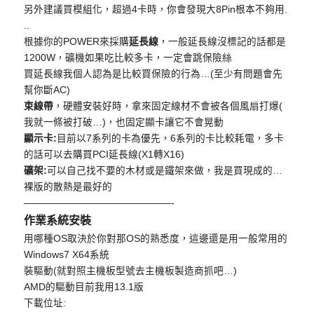
另外建議買模組化，超過4卡時，你會發現大8Pin根本不夠用.
..
根據你的POWER來採購
延長線
，
一般延長線沒標記的話都是
1200W，礦機如果吃比較多卡，
一定會跳保險絲
買延長線我個人認為是比較買保險的行為…(
至少有問題會先
幫你斷AC)
束線帶
，硬體安裝好時，拿來固定線材不會被各個風扇打爆(
我就一條被打破…)，也固定顯卡讓它不會晃動
顯示卡:
目前以7系列的卡為優先，6系列的卡比較耗電，
多卡
的話可以去購買PCI延長線(X1轉X16)
礦架:
可以自己找不要的木材或是鐵架來做，我是買現成的…
裸版的散熱是最好的
——————————
—————-
作業系統安裝
用哪種OS取決於你對那OS的熟悉度，
這邊還是用一般常用的
Windows7 X64系統
裝驅動(就對照主機板型號去主機板製造商抓吧…)
AMD的驅動目前我用13.1版
下載位址: