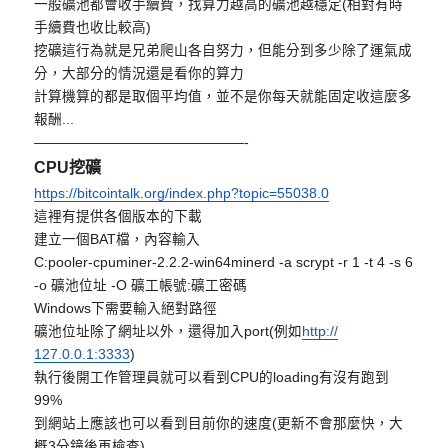
一般礦池都會收手續費，找算力越高的礦池越穩定(
相對有時
手續費也收比較高)
挖礦這行為就是兄弟爬山各自努力，但能分到多少除了運氣成
分，
大部分的情況還是看你的算力
計算機算的都是取個平均值，並不是你每天就能固定收這麼多
報酬.
..
——————————
—————-
CPU挖礦
https://bitcointalk.org/index.
php?topic=55038.0
這裡有提供各個版本的下載
建立一個BAT檔，內容輸入
C:pooler-cpuminer-2.2.2-
win64minerd -a scrypt -r 1 -t 4 -s 6
-o 礦池位址 -O 礦工帳號:礦工密碼
Windows下需要輸入絕對路徑
礦池位址除了網址以外，還得加入port(例如
http://
127.0.0.1:3333
)
執行後開工作管理員就可以看到CPU的loading有沒有跑到
99%
到網站上應該也可以看到目前你的速度(更新不會那麼快，
大
概3分鐘後再檢查)