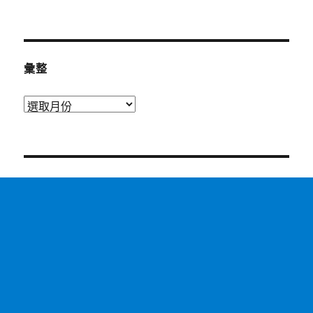
彙整
彙
整