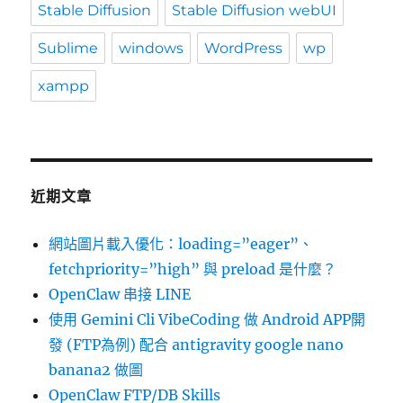
Stable Diffusion
Stable Diffusion webUI
Sublime
windows
WordPress
wp
xampp
近期文章
網站圖片載入優化：loading=”eager”、
fetchpriority=”high” 與 preload 是什麼？
OpenClaw 串接 LINE
使用 Gemini Cli VibeCoding 做 Android APP開
發 (FTP為例) 配合 antigravity google nano
banana2 做圖
OpenClaw FTP/DB Skills