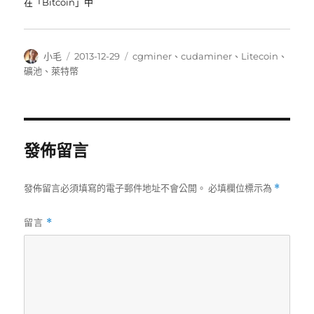
在「Bitcoin」中
作
發
分
小毛
2013-12-29
cgminer
、
cudaminer
、
Litecoin
、
者
佈
類
礦池
、
萊特幣
日
期:
發佈留言
發佈留言必須填寫的電子郵件地址不會公開。
必填欄位標示為
*
留言
*