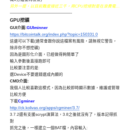
另外一提，以目前難度接近三千，用CPU挖絕對是在浪費電…
——————————
—————-
GPU挖礦
GUI介面:
GUIminner
https://bitcointalk.org/index.
php?topic=150331.0
這邊可以下載(通常會跟你說這檔案有風險，請無視它警告，
除非你不想挖礦)
因為是圖形化介面，已經做得夠簡單了
輸入參數後直接跑即可
比較要注意的是:
選Device不要選錯選成內顯的
CMD介面:
我個人比較喜歡這模式，因為比較即時顯示數據，
維護或管理
比較方便
下載
Cgminer
http://ck.kolivas.org/apps/
cgminer/3.7/
3.7.2還有支援scrypt演算法，3.8之後就沒有了，
版本記得抓
對
抓完之後，一樣建立一個BAT檔，內容輸入: