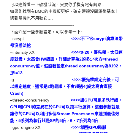
可以連線看一下礦機狀況，
只要你手機有電有網路…
如果能找到有BMC的主機板更好，
確定硬體沒問題後基本上
遇到當機也不用動它….
——————————
—————-
下面介紹一些參數設定，可以參考一下:
–scrypt
<<<<不下它scrypt演算法幣
都沒辦法挖
–intensity XX
<<<<0-20，優先權，太低速
度就慢，太高會HW錯誤，
詳細計算為2的多少次方=thread
concurrency值，假設我設定thread concurrency為8192，
那I=13
-g
<<<<優先權設定完後，可
以設定速度，通常是2跑最順，
不會超過4(設太高會直接
Crash)
–thread-concurrency
<<<<讓GPU可跑多執行緒，
GPU和CPU的差異在於GPU可以跑平行運算，
這個參數就是
讓你的GPU可以利用多個Stream Processors來達到最佳效
能，
5系列為執行緒是SP的5倍，6、7系列為4倍
–gpu-engine XX
<<<<調整GPU時脈