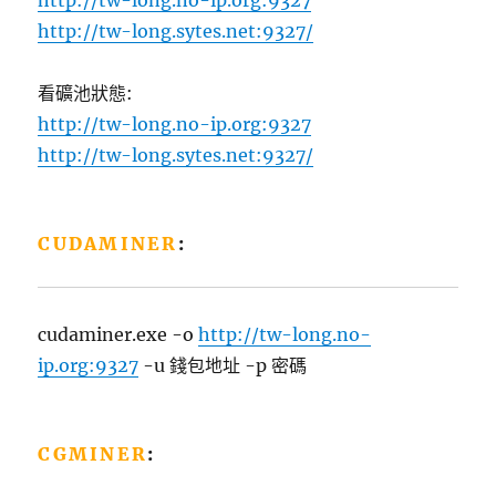
http://tw-long.sytes.net:9327/
看礦池狀態:
http://tw-long.no-ip.org:9327
http://tw-long.sytes.net:9327/
CUDAMINER
:
cudaminer.exe -o
http://tw-long.no-
ip.org:9327
-u 錢包地址 -p 密碼
CGMINER
: