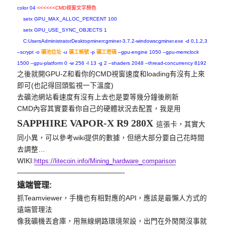
color 04
<<<<<<CMD視窗文字顏色
setx GPU_MAX_ALLOC_PERCENT 100
setx GPU_USE_SYNC_OBJECTS 1
C:UsersAdministrator
Desktopminercgminer-3.7.2-
windowscgminer.exe -d 0,1,2,3
–scrypt -o
礦池位址
-u
礦工帳號
-p
礦工密碼
–gpu-engine 1050 –gpu-memclock
1500 –gpu-platform 0 -w 256 -I 13 -g 2 –shaders 2048 –thread-concurrency 8192
之後就開GPU-
Z和看你的CMD視窗速度和loading有沒有上來
即可(
也記得回頭監視一下溫度)
去礦池網站看速度有沒有上去也是要等幾分鐘後刷新
CMD內容其實要看你自己的硬體狀況去配置，我是用
SAPPHI
RE VAPOR-X R9 280X
這張卡，其實大
同小異，可以參考wiki提供的數據，
但絕大部分要自己花時間
去調整…
WIKI:
https://litecoin.info/
Mining_hardware_comparison
——————————
—————-
遠端管理:
抓Teamviewer，手機也有相對應的API，
應該是最懶人方式的
遠端管理法
像我礦機丟倉庫，用無線網路環境架設，
出門在外閒閒沒事就