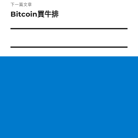
覽
文
下一篇文章
章:
Bitcoin買牛排
下
一
篇
文
章: