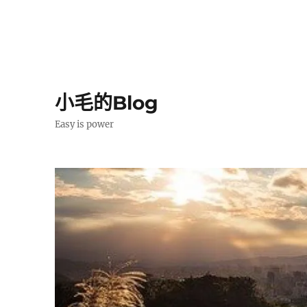
小毛的Blog
Easy is power