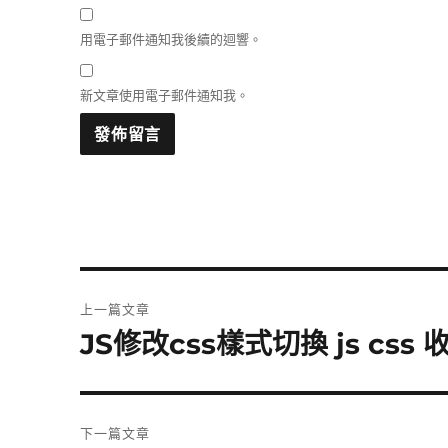
用電子郵件通知我後續的迴響。
新文章使用電子郵件通知我。
文
上一篇文章
章
JS修改css樣式切換 js css
上
一
導
篇
覽
文
下一篇文章