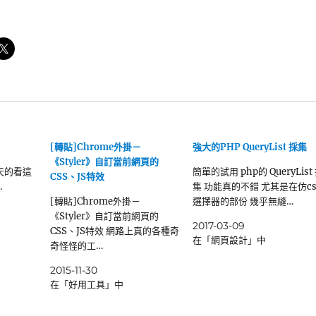
[轉貼]Chrome外掛－
強大的PHP QueryList 採集
《Styler》自訂當前網頁的
熱天的看這
簡單的試用 php的 QueryList
CSS、JS特效
.
集 功能真的不錯 尤其是在仿cs
[轉貼]Chrome外掛－
選擇器的部份 幾乎無縫…
《Styler》自訂當前網頁的
2017-03-09
CSS、JS特效 網路上真的各種奇
在「網頁設計」中
奇怪怪的工…
2015-11-30
在「好用工具」中