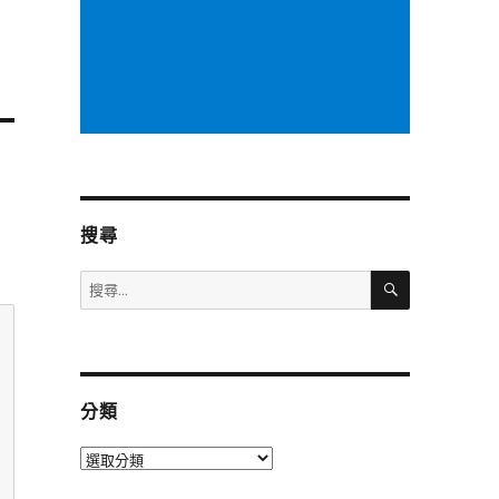
搜尋
搜
搜
尋
尋
關
鍵
字:
分類
分
類