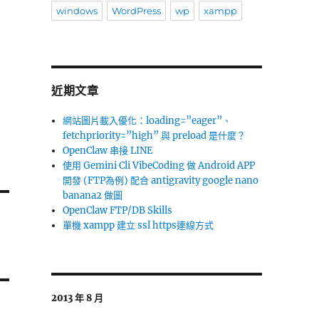
windows
WordPress
wp
xampp
近期文章
網站圖片載入優化：loading=”eager”、
fetchpriority=”high” 與 preload 是什麼？
OpenClaw 串接 LINE
使用 Gemini Cli VibeCoding 做 Android APP
開發 (FTP為例) 配合 antigravity google nano
banana2 做圖
OpenClaw FTP/DB Skills
單機 xampp 建立 ssl https連線方式
2013 年 8 月