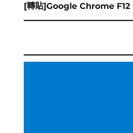
章:
[轉貼]Google Chrome F
下
一
篇
文
章: