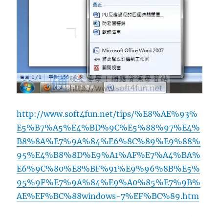
http://www.soft4fun.net/tips/%E8%AE%93%
E5%B7%A5%E4%BD%9C%E5%88%97%E4%
B8%8A%E7%9A%84%E6%8C%89%E9%88%
95%E4%B8%8D%E9%A1%AF%E7%A4%BA%
E6%9C%80%E8%BF%91%E9%96%8B%E5%
95%9F%E7%9A%84%E9%A0%85%E7%9B%
AE%EF%BC%88windows-7%EF%BC%89.htm