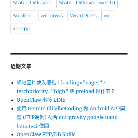
Stable Diffusion
Stable Diffusion webUI
Sublime
windows
WordPress
wp
xampp
近期文章
網站圖片載入優化：loading=”eager”、
fetchpriority=”high” 與 preload 是什麼？
OpenClaw 串接 LINE
使用 Gemini Cli VibeCoding 做 Android APP開
發 (FTP為例) 配合 antigravity google nano
banana2 做圖
OpenClaw FTP/DB Skills