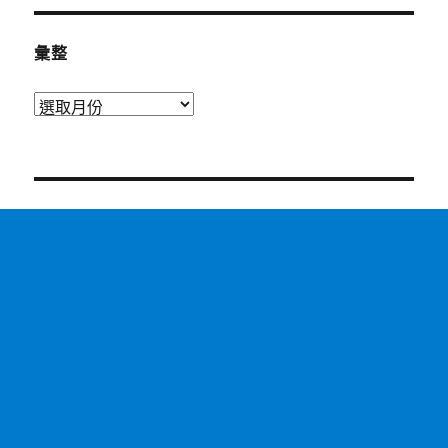
彙整
彙
整