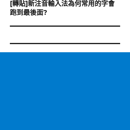
[轉貼]新注音輸入法為何常用的字會
下
一
跑到最後面?
篇
文
章: