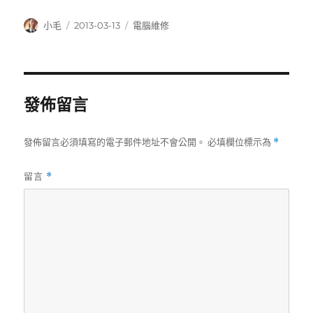
作
發
分
小毛
2013-03-13
電腦維修
者
佈
類
日
期:
發佈留言
發佈留言必須填寫的電子郵件地址不會公開。
必填欄位標示為
*
留言
*