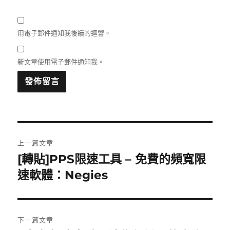
用電子郵件通知我後續的迴響。
新文章使用電子郵件通知我。
文
上一篇文章
章
[轉貼]PPS限速工具 – 免費的頻寬限
上
一
速軟體：Negies
導
篇
覽
文
章:
下一篇文章