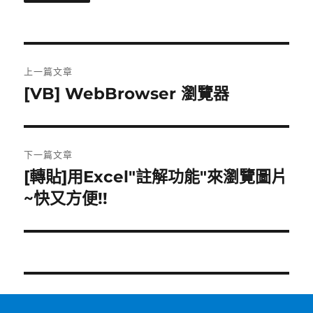
文
上一篇文章
章
[VB] WebBrowser 瀏覽器
上
一
導
篇
覽
文
下一篇文章
章:
[轉貼]用Excel"註解功能"來瀏覽圖片
下
一
~快又方便!!
篇
文
章: