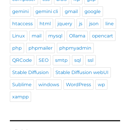
gemini
gemini cli
gmail
google
htaccess
html
jquery
js
json
line
Linux
mail
mysql
Ollama
opencart
php
phpmailer
phpmyadmin
QRCode
SEO
smtp
sql
ssl
Stable Diffusion
Stable Diffusion webUI
Sublime
windows
WordPress
wp
xampp