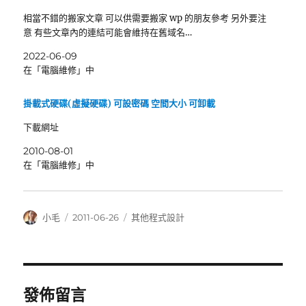
相當不錯的搬家文章 可以供需要搬家 wp 的朋友參考 另外要注
意 有些文章內的連結可能會維持在舊域名…
2022-06-09
在「電腦維修」中
掛載式硬碟(虛擬硬碟) 可設密碼 空間大小 可卸載
下載網址
2010-08-01
在「電腦維修」中
作
發
分
小毛
2011-06-26
其他程式設計
者
佈
類
日
期:
發佈留言