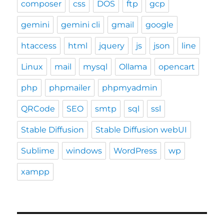
composer
css
DOS
ftp
gcp
gemini
gemini cli
gmail
google
htaccess
html
jquery
js
json
line
Linux
mail
mysql
Ollama
opencart
php
phpmailer
phpmyadmin
QRCode
SEO
smtp
sql
ssl
Stable Diffusion
Stable Diffusion webUI
Sublime
windows
WordPress
wp
xampp