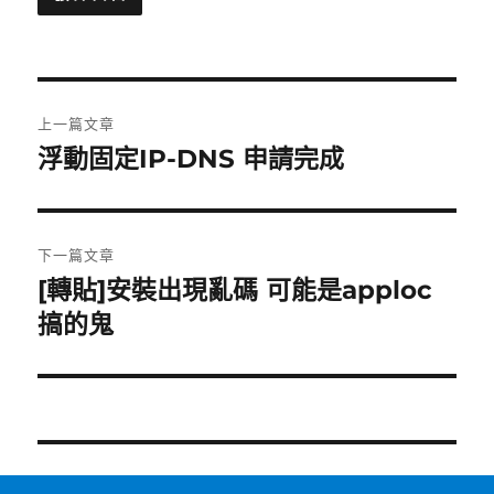
文
上一篇文章
章
浮動固定IP-DNS 申請完成
上
一
導
篇
覽
文
下一篇文章
章:
[轉貼]安裝出現亂碼 可能是apploc
下
一
搞的鬼
篇
文
章: