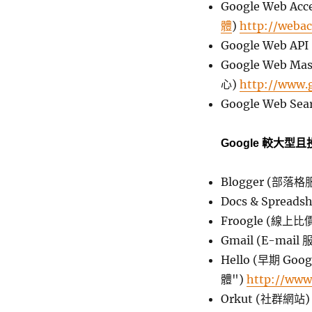
Google Web Acce
體
)
http://webac
Google Web AP
Google Web M
心)
http://www.
Google Web Se
Google 較大
Blogger (部落
Docs & Spre
Froogle (線上
Gmail (E-mail
Hello (早期 
體")
http://www
Orkut (社群網站