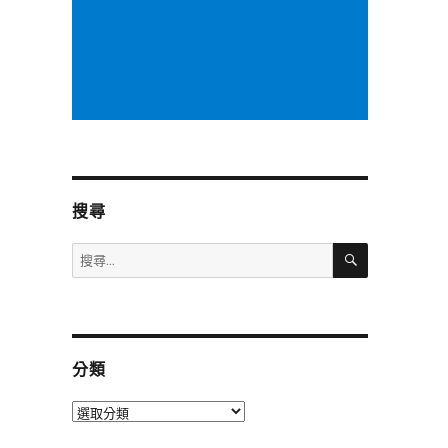
搜尋
搜
搜
尋
尋
關
鍵
字:
分類
分
類