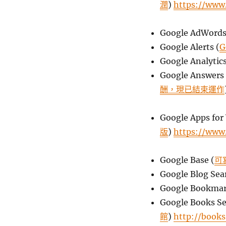
潤
)
https://www
Google AdWor
Google Alerts (
G
Google Analytics
Google Answers 
酬，現已結束運作
Google Apps for
版
)
https://www
Google Base (
可
Google Blog S
Google Bookm
Google Books Se
館
)
http://books