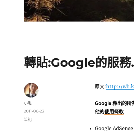
轉貼:Google的服務
原文:
http://wh.
作
小毛
Google 釋出
者
發
2011-06-23
他的
使用條款
佈
分
筆記
日
類
Google AdSense 
期: