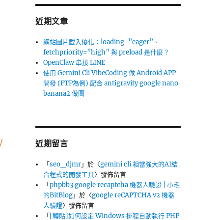
近期文章
網站圖片載入優化：loading=”eager”、
fetchpriority=”high” 與 preload 是什麼？
OpenClaw 串接 LINE
使用 Gemini Cli VibeCoding 做 Android APP
開發 (FTP為例) 配合 antigravity google nano
banana2 做圖
/
近期留言
「
seo_djmr
」於〈
gemini cli 相當強大的AI結
合程式的開發工具
〉發佈留言
「
phpbb3 google recaptcha 機器人驗證 | 小毛
的BitBlog
」於〈
google reCAPTCHA v2 機器
人驗證
〉發佈留言
「
[轉貼]如何設定 Windows 排程自動執行 PHP