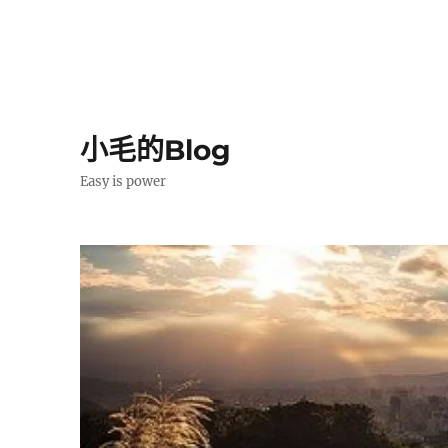
小毛的Blog
Easy is power