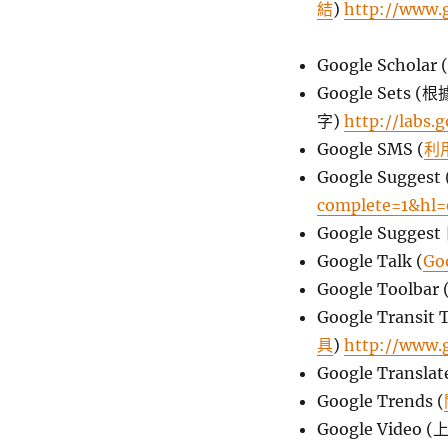
結
)
http://www.g
Google Scholar (
Google Set
字)
http://labs.
Google SMS (
利
Google Sugge
complete=1&hl=
Google Sugges
Google Talk (
G
Google Toolbar 
Google Transit T
具
)
http://www.g
Google Trans
Google Trends (
Google Vide