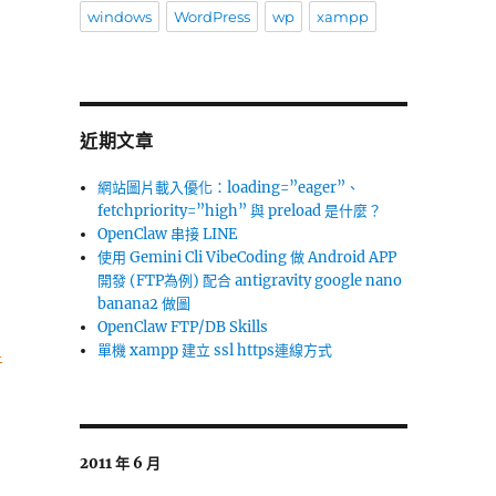
windows
WordPress
wp
xampp
近期文章
網站圖片載入優化：loading=”eager”、
fetchpriority=”high” 與 preload 是什麼？
OpenClaw 串接 LINE
使用 Gemini Cli VibeCoding 做 Android APP
開發 (FTP為例) 配合 antigravity google nano
banana2 做圖
OpenClaw FTP/DB Skills
h
單機 xampp 建立 ssl https連線方式
2011 年 6 月