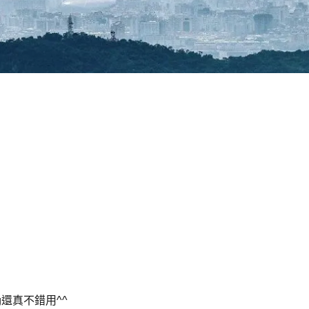
g還真不錯用^^