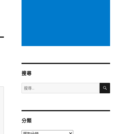
搜尋
搜
搜
尋
尋
關
鍵
字:
分類
分