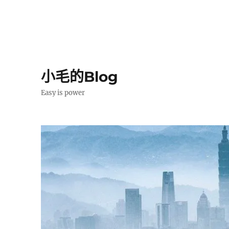
小毛的Blog
Easy is power