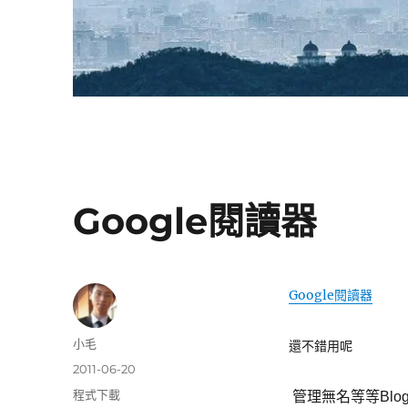
Google閱讀器
Google閱讀器
作
小毛
還不錯用呢
者
發
2011-06-20
佈
分
程式下載
管理無名等等Blo
日