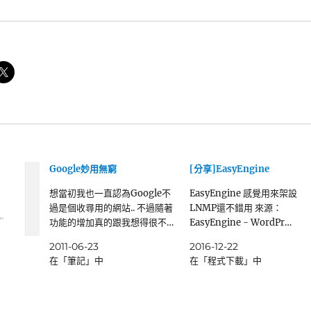
Google妙用無窮
[分享]EasyEngine
想當初我也一直認為Google不
EasyEngine 感覺用來架設
過是個收尋用的網站.. 不過隨著
LNMP還不錯用 來源：
功能的增加真的跟我想得很不…
EasyEngine - WordPr…
2011-06-23
2016-12-22
在「筆記」中
在「程式下載」中