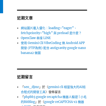
近期文章
網站圖片載入優化：loading=”eager”、
fetchpriority=”high” 與 preload 是什麼？
OpenClaw 串接 LINE
使用 Gemini Cli VibeCoding 做 Android APP
開發 (FTP為例) 配合 antigravity google nano
banana2 做圖
近期留言
「
seo_djmr
」於〈
gemini cli 相當強大的AI結
合程式的開發工具
〉發佈留言
「
phpbb3 google recaptcha 機器人驗證 | 小毛
的BitBlog
」於〈
google reCAPTCHA v2 機器