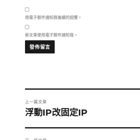
用電子郵件通知我後續的迴響。
新文章使用電子郵件通知我。
文
上一篇文章
章
浮動IP改固定IP
上
一
導
篇
覽
文