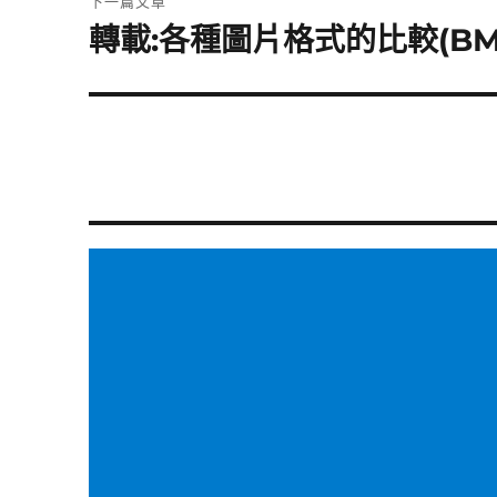
下一篇文章
章:
轉載:各種圖片格式的比較(BMP
下
一
篇
文
章: