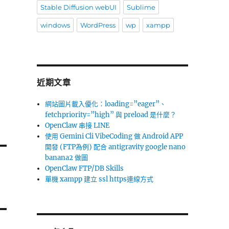
Stable Diffusion webUI
Sublime
windows
WordPress
wp
xampp
近期文章
網站圖片載入優化：loading=”eager”、
fetchpriority=”high” 與 preload 是什麼？
OpenClaw 串接 LINE
使用 Gemini Cli VibeCoding 做 Android APP
開發 (FTP為例) 配合 antigravity google nano
banana2 做圖
OpenClaw FTP/DB Skills
單機 xampp 建立 ssl https連線方式