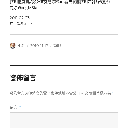
[FB]醒吾資訊設計研究碧潭Mark露天餐廳[FB]石器時代粉絲
同好 Google Ske…
2011-02-23
在「筆記」中
作
發
分
小毛
2010-11-17
筆記
者
佈
類
日
期:
發佈留言
發佈留言必須填寫的電子郵件地址不會公開。
必填欄位標示為
*
留言
*