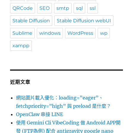
QRCode
SEO
smtp
sql
ssl
Stable Diffusion
Stable Diffusion webUI
Sublime
windows
WordPress
wp
xampp
近期文章
網站圖片載入優化：loading=”eager”、
fetchpriority=”high” 與 preload 是什麼？
OpenClaw 串接 LINE
使用 Gemini Cli VibeCoding 做 Android APP開
發 (FTP為例) 配合 antigravity google nano