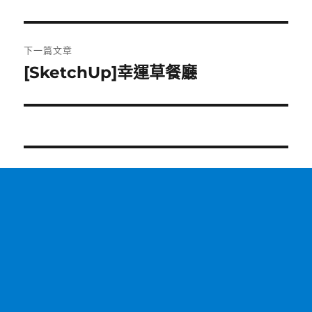
一
導
篇
覽
文
下一篇文章
章:
[SketchUp]幸運草餐廳
下
一
篇
文
章: