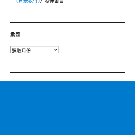
(背景執行)
〉發佈留言
彙整
彙
整