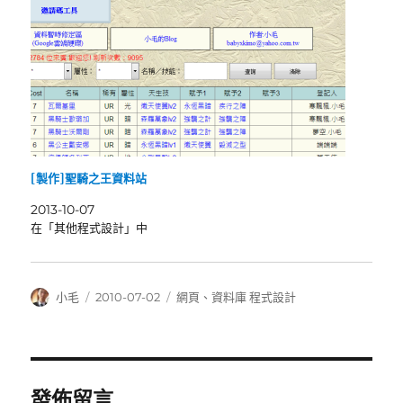
[製作]聖騎之王資料站
2013-10-07
在「其他程式設計」中
作
發
分
小毛
2010-07-02
網頁
、
資料庫 程式設計
者
佈
類
日
期:
發佈留言