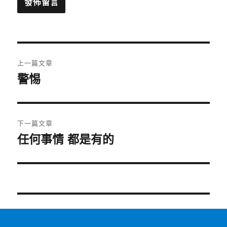
文
上一篇文章
章
警惕
上
一
導
篇
覽
文
下一篇文章
章:
任何事情 都是有的
下
一
篇
文
章: