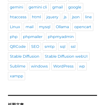
gemini
gemini cli
gmail
google
htaccess
html
jquery
js
json
line
Linux
mail
mysql
Ollama
opencart
php
phpmailer
phpmyadmin
QRCode
SEO
smtp
sql
ssl
Stable Diffusion
Stable Diffusion webUI
Sublime
windows
WordPress
wp
xampp
近期文章