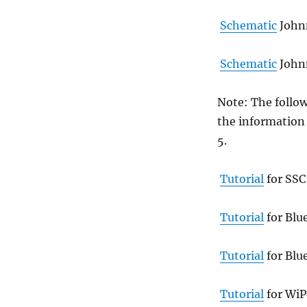
Schematic
Johnn
Schematic
Johnn
Note: The follow
the information 
5.
Tutorial
for SSC
Tutorial
for Blu
Tutorial
for Blu
Tutorial
for WiP