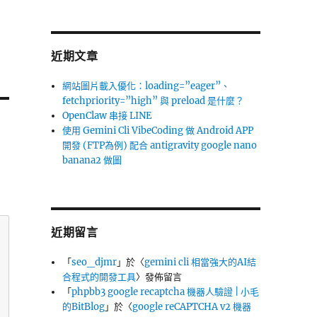
近期文章
網站圖片載入優化：loading=”eager”、
fetchpriority=”high” 與 preload 是什麼？
OpenClaw 串接 LINE
使用 Gemini Cli VibeCoding 做 Android APP
開發 (FTP為例) 配合 antigravity google nano
banana2 做圖
近期留言
「
seo_djmr
」於〈
gemini cli 相當強大的AI結
合程式的開發工具
〉發佈留言
「
phpbb3 google recaptcha 機器人驗證 | 小毛
的BitBlog
」於〈
google reCAPTCHA v2 機器