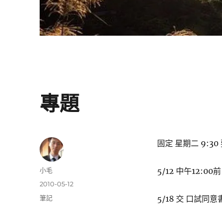
專題
固定 星期二 9:3
作
小毛
5/12 中午12:
者
發
2010-05-12
佈
分
筆記
5/18 交 口試同意書
日
類
期: