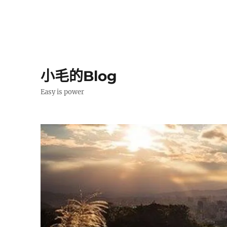
小毛的Blog
Easy is power