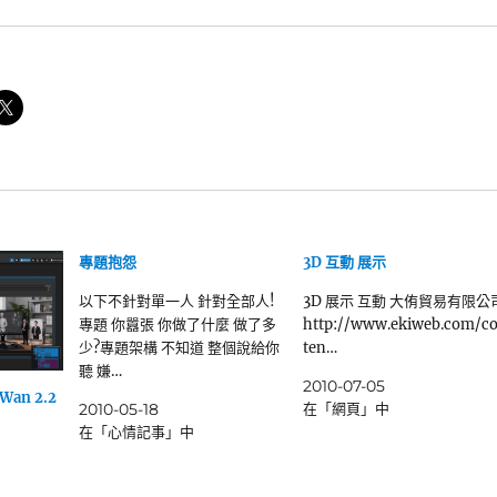
專題抱怨
3D 互動 展示
以下不針對單一人 針對全部人!
3D 展示 互動 大侑貿易有限公
專題 你囂張 你做了什麼 做了多
http://www.ekiweb.com/c
少?專題架構 不知道 整個說給你
ten…
聽 嫌…
2010-07-05
Wan 2.2
2010-05-18
在「網頁」中
在「心情記事」中