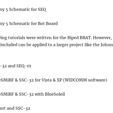
y 5 Schematic for SEQ
y 5 Schematic for Bot Board
ing tutorials were written for the Biped BRAT. However,
included can be applied to a larger project like the John
-32 and SEQ-01
eSMiRF & SSC-32 for Vista & XP (WIDCOMM software)
eSMiRF & SSC-32 with BlueSoleil
ort and SSC-32