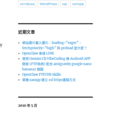
windows
WordPress
wp
xampp
近期文章
網站圖片載入優化：loading=”eager”、
ny
fetchpriority=”high” 與 preload 是什麼？
OpenClaw 串接 LINE
使用 Gemini Cli VibeCoding 做 Android APP
開發 (FTP為例) 配合 antigravity google nano
banana2 做圖
OpenClaw FTP/DB Skills
單機 xampp 建立 ssl https連線方式
2010 年 5 月