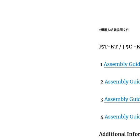
//機器人組裝說明文件
J5T-KT / J 5C -
1
Assembly Gui
2
Assembly Gui
3
Assembly Gui
4
Assembly Gui
Additional Info