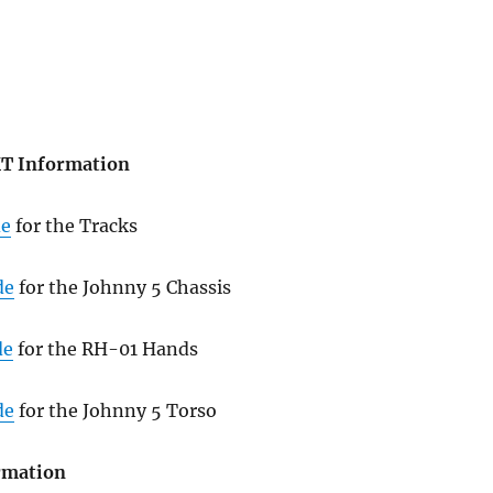
KT Information
de
for the Tracks
de
for the Johnny 5 Chassis
de
for the RH-01 Hands
de
for the Johnny 5 Torso
rmation