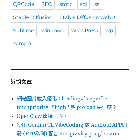
QRCode
SEO
smtp
sql
ssl
Stable Diffusion
Stable Diffusion webUI
Sublime
windows
WordPress
wp
xampp
近期文章
網站圖片載入優化：loading=”eager”、
fetchpriority=”high” 與 preload 是什麼？
OpenClaw 串接 LINE
使用 Gemini Cli VibeCoding 做 Android APP開
發 (FTP為例) 配合 antigravity google nano