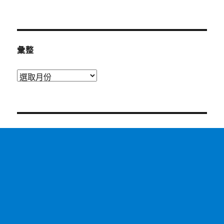
彙整
彙
整