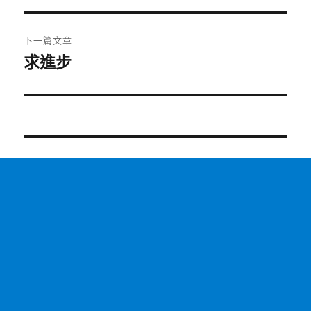
導
篇
覽
文
下一篇文章
章:
求進步
下
一
篇
文
章: