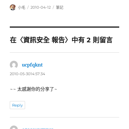
作
發
分
小毛
2010-04-12
筆記
者
佈
類
日
期:
在〈資訊安全 報告〉中有 2 則留言
ucpfqknt
表
示:
2010-05-3014:57:34
~~ 太感謝你的分享了~
Reply