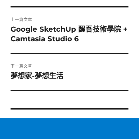
文
上一篇文章
章
Google SketchUp 醒吾技術學院 +
上
一
Camtasia Studio 6
導
篇
覽
文
章:
下一篇文章
夢想家-夢想生活
下
一
篇
文
章: