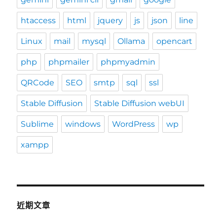
htaccess
html
jquery
js
json
line
Linux
mail
mysql
Ollama
opencart
php
phpmailer
phpmyadmin
QRCode
SEO
smtp
sql
ssl
Stable Diffusion
Stable Diffusion webUI
Sublime
windows
WordPress
wp
xampp
近期文章