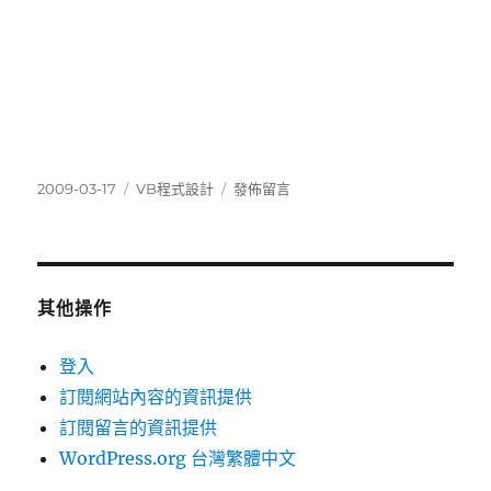
發
分
在
2009-03-17
VB程式設計
發佈留言
佈
類
〈網
日
頁
期:
抓
抓
樂
其他操作
破
解
登入
無
訂閱網站內容的資訊提供
名
鎖
訂閱留言的資訊提供
右
WordPress.org 台灣繁體中文
鍵
小