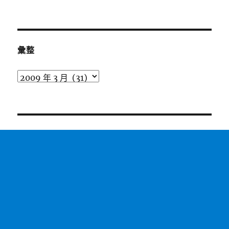
彙整
彙
整