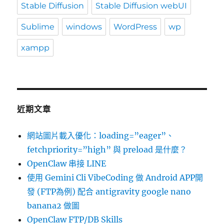
Stable Diffusion
Stable Diffusion webUI
Sublime
windows
WordPress
wp
xampp
近期文章
網站圖片載入優化：loading=”eager”、
fetchpriority=”high” 與 preload 是什麼？
OpenClaw 串接 LINE
使用 Gemini Cli VibeCoding 做 Android APP開
發 (FTP為例) 配合 antigravity google nano
banana2 做圖
OpenClaw FTP/DB Skills