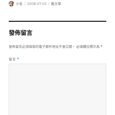
作
發
分
小毛
2008-07-03
舊文章
者
佈
類
日
期:
發佈留言
發佈留言必須填寫的電子郵件地址不會公開。
必填欄位標示為
*
留言
*