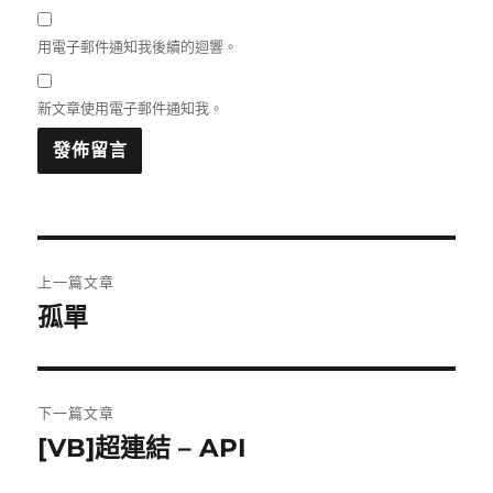
用電子郵件通知我後續的迴響。
新文章使用電子郵件通知我。
文
上一篇文章
章
孤單
上
一
導
篇
覽
文
下一篇文章
章:
[VB]超連結 – API
下
一