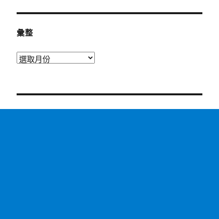
彙整
彙
整