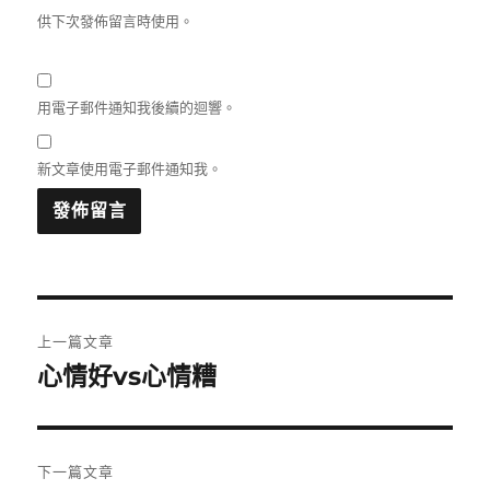
供下次發佈留言時使用。
用電子郵件通知我後續的迴響。
新文章使用電子郵件通知我。
文
上一篇文章
章
心情好vs心情糟
上
一
導
篇
覽
文
下一篇文章