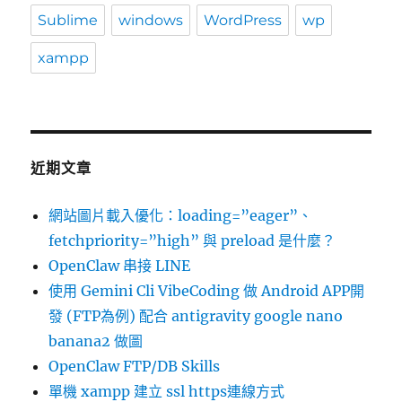
Sublime
windows
WordPress
wp
xampp
近期文章
網站圖片載入優化：loading=”eager”、
fetchpriority=”high” 與 preload 是什麼？
OpenClaw 串接 LINE
使用 Gemini Cli VibeCoding 做 Android APP開
發 (FTP為例) 配合 antigravity google nano
banana2 做圖
OpenClaw FTP/DB Skills
單機 xampp 建立 ssl https連線方式