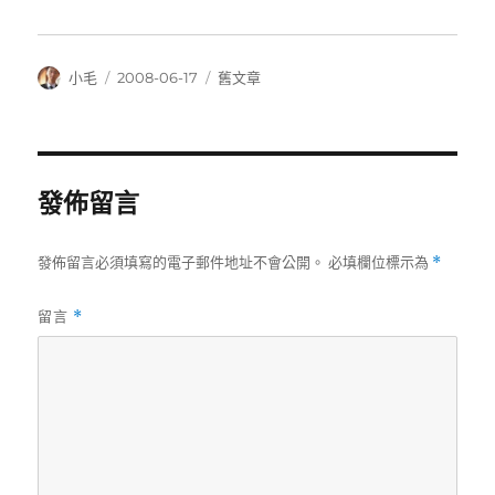
作
發
分
小毛
2008-06-17
舊文章
者
佈
類
日
期:
發佈留言
發佈留言必須填寫的電子郵件地址不會公開。
必填欄位標示為
*
留言
*