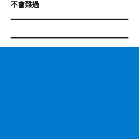
章:
不會難過
下
一
篇
文
章: