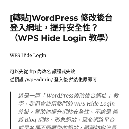
日
貼]
期:
使
[轉貼]WordPress 修改後台
用
.htaccess
登入網址，提升安全性？
實
（WPS Hide Login 教學）
現
Redirect
301/302
重
WPS Hide Login
定
向
可以先從 ftp 內改名 讓程式失效
轉
址
從預設 /wp-admin/ 登入後 然後復原即可
規
則〉
這是一篇「 WordPress修改後台網址 」教
學，我們會使用熱門的 WPS Hide Login
外掛，幫助你提升網站安全性。不論是 架
設 Blog 網站、形象網站、電商網路平台
或是各種不同類型的網站，隨著訪客流量