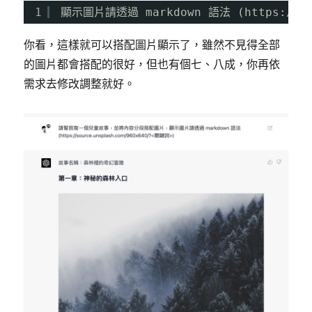
1
顯示圖片請透過 markdown 語法 (
https://s
限
放
大
你看，這樣就可以搭配圖片顯示了，雖然不見得全部
變
的圖片都會搭配的很好，但也有個七、八成，你再依
超
需求去修改調整就好。
清
晰〉