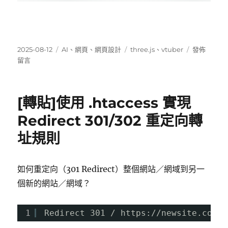
發
分
標
在
2025-08-12
AI
、
網頁
、
網頁設計
three.js
、
vtuber
發佈
佈
類
籤
〈vtuber
留言
日
v
期:
皮
接
[轉貼]使用 .htaccess 實現
web
程
Redirect 301/302 重定向轉
式
址規則
three.js〉
如何重定向（301 Redirect）整個網站／網域到另一
個新的網站／網域？
1
Redirect 301 / 
https://newsite.com/