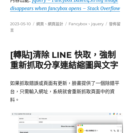
內容出處:
jquery – Fancybox Base64String image
文
disappears when fancybox opens – Stack Overflow
案
結
合
發
分
標
在
2023-05-10
網頁
、
網頁設計
Fancybox
、
jquery
發佈留
FB
佈
類
籤
〈 Base64St
言
API
日
圖
自
期:
像
動
在
[轉貼]清除 LINE 快取，強制
發
fancybox
佈
打
重新抓取分享連結縮圖與文字
文
開〉
章
排
如果抓取錯誤或頁面有更新，臉書提供了一個除錯平
程〉
台，只需輸入網址，系統就會重新抓取頁面中的資
料。