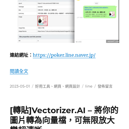
連結網址：
https://poker.line.naver.jp/
〈[轉貼]清除 LINE 快取，強制重新抓取分享連
閱讀全文
發
分
標
在
2023-05-01
好用工具
、
網頁
、
網頁設計
line
發佈留言
佈
類
籤
〈[轉
日
貼]
期:
清
[轉貼]Vectorizer.AI – 將你的
除
LINE
圖片轉為向量檔，可無限放大
快
取，