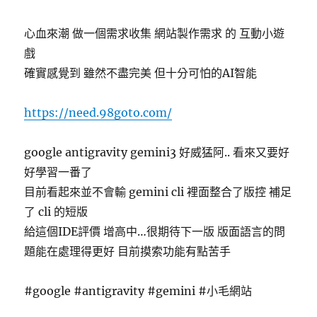
https
連
心血來潮 做一個需求收集 網站製作需求 的 互動小遊
線
戲
方
式〉
確實感覺到 雖然不盡完美 但十分可怕的AI智能
https://need.98goto.com/
google antigravity gemini3 好威猛阿.. 看來又要好
好學習一番了
目前看起來並不會輸 gemini cli 裡面整合了版控 補足
了 cli 的短版
給這個IDE評價 增高中…很期待下一版 版面語言的問
題能在處理得更好 目前摸索功能有點苦手
#google
#antigravity
#gemini
#小毛網站