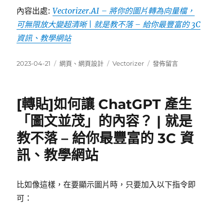
內容出處:
Vectorizer.AI – 將你的圖片轉為向量檔，
可無限放大變超清晰 | 就是教不落 – 給你最豐富的 3C
資訊、教學網站
發
分
標
在
2023-04-21
網頁
、
網頁設計
Vectorizer
發佈留言
佈
類
籤
〈[轉
日
貼]Vectorizer.AI
期:
–
[轉貼]如何讓 ChatGPT 產生
將
你
「圖文並茂」的內容？ | 就是
的
教不落 – 給你最豐富的 3C 資
圖
片
訊、教學網站
轉
為
向
比如像這樣，在要顯示圖片時，只要加入以下指令即
量
檔，
可：
可
無