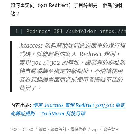
如何重定向（301 Redirect）子目錄到另一個新的網
站？
1
Redirect 301 /subfolder 
https://news
.htaccess 能夠幫助我們透過簡單的幾行程
式碼，就能輕鬆的寫入 Redirect 規則，
實現 301 或 302 的轉址，讓老舊的網址能
夠自動跳轉至指定的新網址，不怕讓使用
者看到錯誤畫面而造成使用者體驗不佳的
情況了。
內容出處:
使用 .htaccess 實現 Redirect 301/302 重定
向轉址規則 – TechMoon 科技月球
發
分
標
在
2024-04-30
網頁
、
網頁設計
、
電腦維修
wp
發佈留言
佈
類
籤
〈[轉