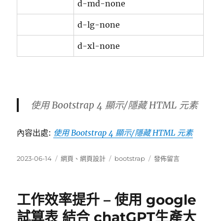
d-md-none
d-lg-none
d-xl-none
使用 Bootstrap 4 顯示/隱藏 HTML 元素
內容出處:
使用 Bootstrap 4 顯示/隱藏 HTML 元素
發
分
標
在
2023-06-14
網頁
、
網頁設計
bootstrap
發佈留言
佈
類
籤
〈使
日
用
期:
Bootstrap
工作效率提升 – 使用 google
3/Bootstrap
4
試算表 結合 chatGPT生產大
顯