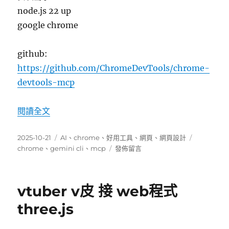
node.js 22 up
google chrome
github:
https://github.com/ChromeDevTools/chrome-
devtools-mcp
〈gemini cli 使用 Chrome Dev Tools (MC
閱讀全文
發
分
標
2025-10-21
AI
、
chrome
、
好用工具
、
網頁
、
網頁設計
佈
類
在
籤
chrome
、
gemini cli
、
mcp
發佈留言
日
〈gemini
期:
cli
使
vtuber v皮 接 web程式
用
Chrome
three.js
Dev
Tools