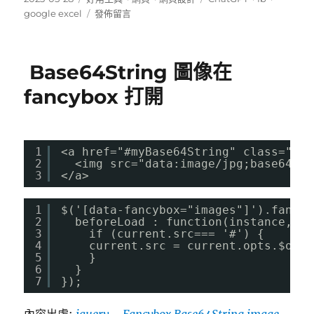
佈
類
在
籤
google excel
發佈留言
日
〈工
期:
作
效
Base64String 圖像在
率
提
fancybox 打開
升
–
使
用
1
<a href="#myBase64String" class="fan
google
2
<img src="data:image/jpg;base64,@C
3
</a>
試
算
表
1
$('[data-fancybox="images"]').fancyb
結
2
beforeLoad : function(instance, cu
3
if (current.src=== '#') {
合
4
current.src = current.opts.$orig
chatGPT
5
}
生
6
}
產
7
});
大
量