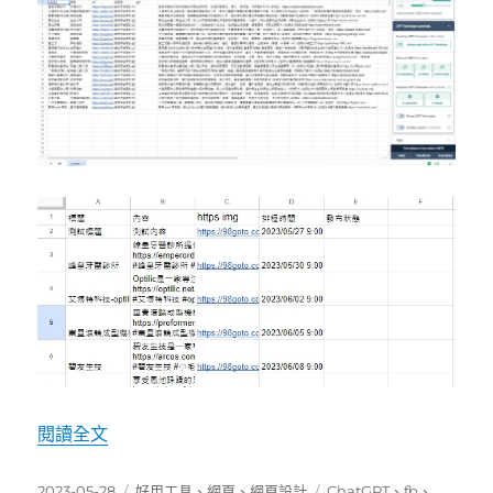
〈工作效率提升 – 使用 google 試算表 結合 ch
閱讀全文
發
分
標
2023-05-28
好用工具
、
網頁
、
網頁設計
ChatGPT
、
fb
、