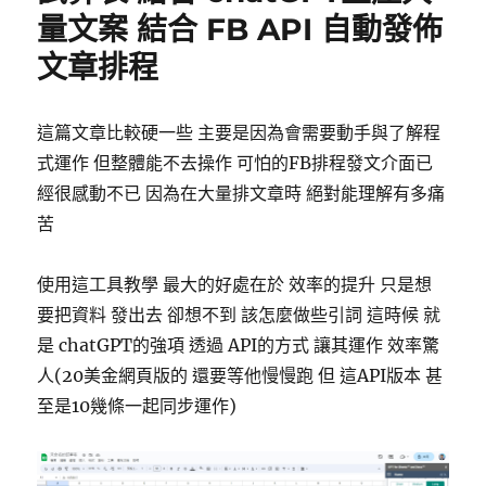
量文案 結合 FB API 自動發佈
示/
隱
文章排程
藏
HTML
元
這篇文章比較硬一些 主要是因為會需要動手與了解程
素〉
式運作 但整體能不去操作 可怕的FB排程發文介面已
經很感動不已 因為在大量排文章時 絕對能理解有多痛
苦
使用這工具教學 最大的好處在於 效率的提升 只是想
要把資料 發出去 卻想不到 該怎麼做些引詞 這時候 就
是 chatGPT的強項 透過 API的方式 讓其運作 效率驚
人(20美金網頁版的 還要等他慢慢跑 但 這API版本 甚
至是10幾條一起同步運作)