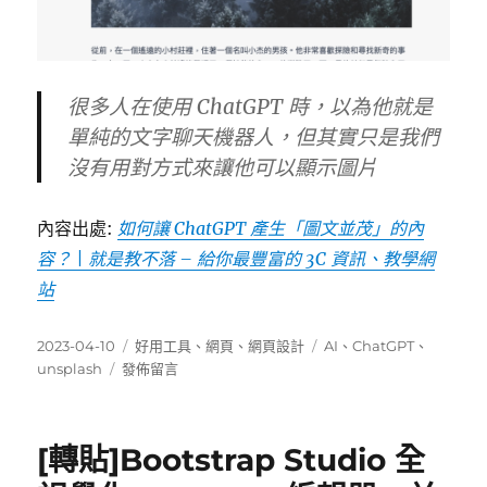
很多人在使用 ChatGPT 時，以為他就是
單純的文字聊天機器人，但其實只是我們
沒有用對方式來讓他可以顯示圖片
內容出處:
如何讓 ChatGPT 產生「圖文並茂」的內
容？ | 就是教不落 – 給你最豐富的 3C 資訊、教學網
站
發
分
標
2023-04-10
好用工具
、
網頁
、
網頁設計
AI
、
ChatGPT
、
佈
在
類
籤
unsplash
發佈留言
日
〈[轉
期:
貼]
如
[轉貼]Bootstrap Studio 全
何
讓