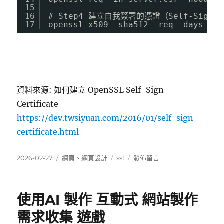
15
16
# Step4 建立自我簽署的憑證（Self-Sign Ce
17
openssl x509 -sha512 -req -days 365
資料來源: 如何建立 OpenSSL Self-Sign
Certificate
https://dev.twsiyuan.com/2016/01/self-sign-
certificate.html
發
分
標
在
2026-02-27
網頁
、
網頁設計
ssl
發佈留言
佈
類
籤
〈單
日
機
期:
xampp
使用AI 製作 互動式 網站製作
建
立
需求收集 遊戲
ssl