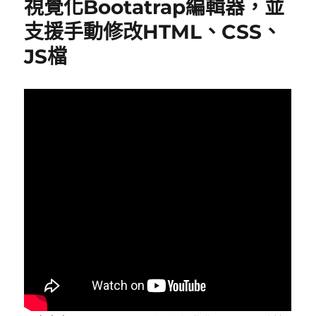
視覺化Bootatrap編輯器，並
ChatGPT
支援手動修改HTML、CSS、
產
生
JS檔
「圖
文
並
茂」
的
內
容？
|
就
是
教
不
落
–
給
你
最
豐