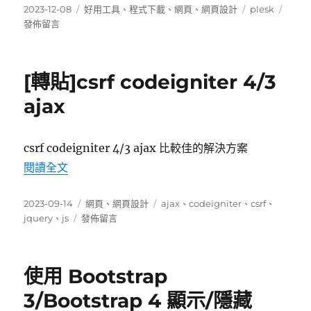
發
升
分
標
在
2023-12-08
好用工具
、
程式下載
、
網頁
、
網頁設計
plesk
佈
安
類
籤
〈ple
發佈留言
日
全
發
期:
性？
生
（WPS
幽
[轉貼]csrf codeigniter 4/3
Hide
靈
Login
域
ajax
教
名〉
學）〉
csrf codeigniter 4/3 ajax 比較佳的解決方案
〈[轉貼]csrf codeigniter 4/3 ajax〉
閱讀全文
發
分
標
2023-09-14
網頁
、
網頁設計
ajax
、
codeigniter
、
csrf
、
佈
在
類
籤
jquery
、
js
發佈留言
日
〈[轉
期:
貼]csrf
codeigniter
使用 Bootstrap
4/3
ajax〉
3/Bootstrap 4 顯示/隱藏