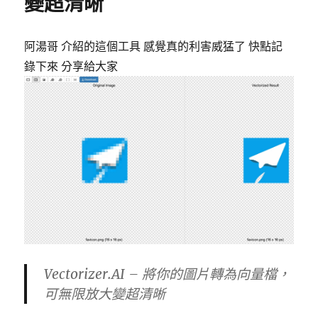
變超清晰
強
制
重
阿湯哥 介紹的這個工具 感覺真的利害威猛了 快點記
新
錄下來 分享給大家
抓
取
分
享
連
結
縮
圖
與
文
字〉
Vectorizer.AI – 將你的圖片轉為向量檔，
可無限放大變超清晰