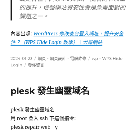
的提升，增強網站資安性會是急需面對的
課題之一。
內容出處:
WordPress 修改後台登入網址，提升安全
性？（WPS Hide Login 教學） | 犬哥網站
發
分
標
2024-01-23
網頁
、
網頁設計
、
電腦維修
wp
、
WPS Hide
佈
在
類
籤
Login
發佈留言
日
〈[轉
期:
貼]WordPress
修
plesk 發生幽靈域名
改
後
台
plesk 發生幽靈域名
登
入
用 root 登入 ssh 下這個指令:
網
plesk repair web -y
址，
提