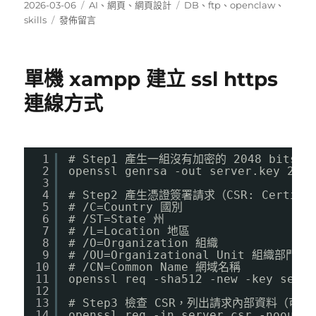
發
分
標
2026-03-06
AI
、
網頁
、
網頁設計
DB
、
ftp
、
openclaw
、
佈
在
類
籤
skills
發佈留言
日
〈OpenClaw
期:
FTP/DB
Skills〉
單機 xampp 建立 ssl https
連線方式
1
# Step1 產生一組沒有加密的 2048 bits 私
2
openssl genrsa -out server.key 2048
3
4
# Step2 產生憑證簽署請求（CSR: Certifica
5
# /C=Country 國別 
6
# /ST=State 州
7
# /L=Location 地區
8
# /O=Organization 組織
9
# /OU=Organizational Unit 組織部門單
10
# /CN=Common Name 網域名稱
11
openssl req -sha512 -new -key serve
12
13
# Step3 檢查 CSR，列出請求內部資料（可省
14
openssl req -in server.csr -noout -