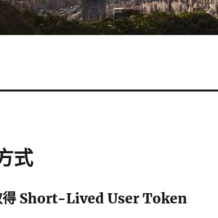
得方式
得 Short-Lived User Token