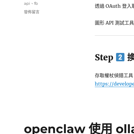
類
標
api
、
fb
期:
透過 OAuth 登
籤
在
發佈留言
〈fb
圖形 API 測試工
長
期
token
取
得
Step
換
方
式〉
存取權杖偵錯工具
https://develop
openclaw 使用 oll