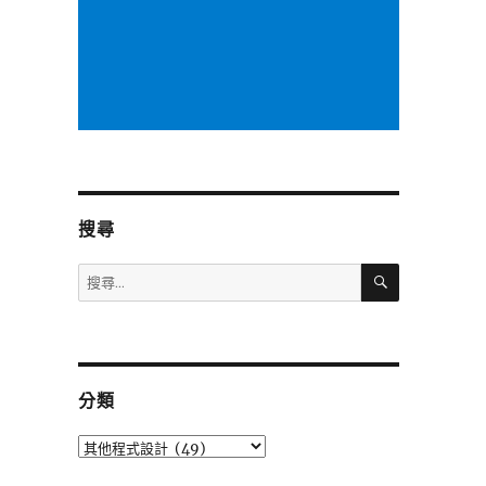
搜尋
搜
搜
尋
尋
關
鍵
字:
分類
分
類