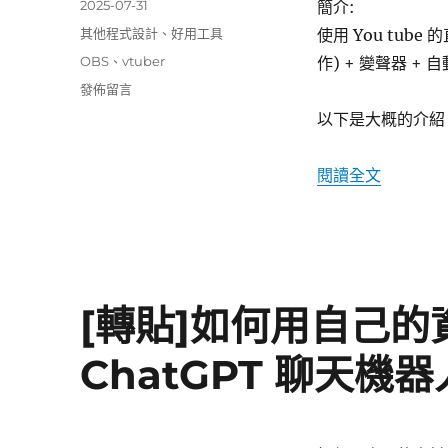
發
2025-07-31
簡介:
佈
分
其他程式設計
、
好用工具
使用 You tube 
日
類
標
OBS
、
vtuber
作) + 變聲器 + 
期:
籤
在
發佈留言
〈快
以下是大概的介紹
速
構
建
〈快速構建
閱讀全文
vtuber
紀
錄
分
享〉
[轉貼]如何用自己
ChatGPT 聊天機器