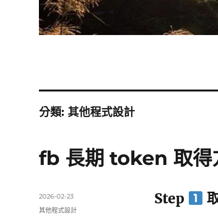
分類:
其他程式設計
fb 長期 token 取
Step
取
發
2026-02-23
佈
分
其他程式設計
日