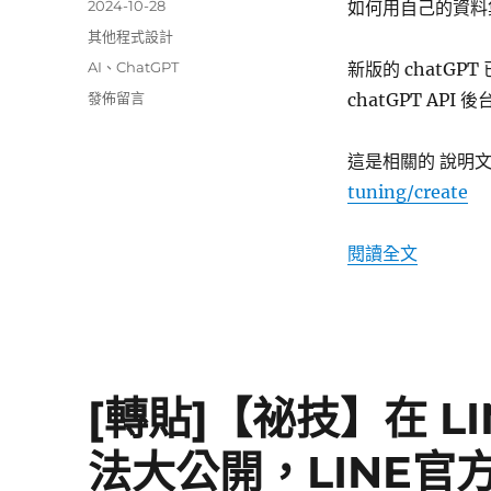
發
2024-10-28
如何用自己的資料集
佈
分
其他程式設計
日
類
標
AI
、
ChatGPT
新版的 chatGP
期:
籤
在
發佈留言
chatGPT API 
〈[轉
貼]
這是相關的 說明
如
何
tuning/create
用
自
〈[轉貼
閱讀全文
己
的
資
料
集
微
調
[轉貼]【祕技】在 L
訓
練
法大公開，LINE官方
自
己