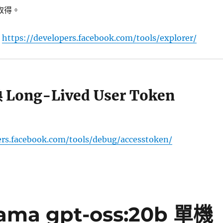
入取得。
具
https://developers.facebook.com/tools/explorer/
 Long-Lived User Token
ers.facebook.com/tools/debug/accesstoken/
ama gpt-oss:20b 單機