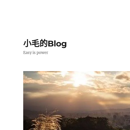
小毛的Blog
Easy is power