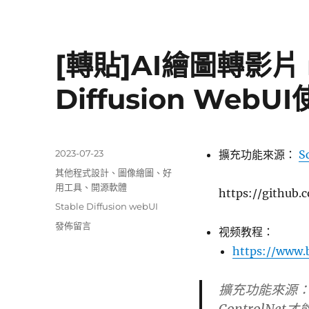
推
播
的
[轉貼]AI繪圖轉影片 m
方
法
大
Diffusion Web
公
開，
LINE
官
發
2023-07-23
擴充功能來源：
S
方
佈
帳
分
其他程式設計
、
圖像繪圖
、
好
日
號
類
用工具
、
開源軟體
https://github
期:
2.0
標
Stable Diffusion webUI
難
籤
在
發佈留言
民
视频教程：
〈[轉
有
https://www.b
貼]AI
福
繪
了！
圖
擴充功能來源： S
|
轉
by