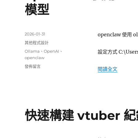
模型
發
2026-01-31
openclaw 使用 o
佈
分
其他程式設計
日
類
標
Ollama
、
OpenAI
、
設定方式 C:\User
期:
籤
openclaw
在
發佈留言
〈openc
閱讀全文
〈openclaw
使
用
ollama
gpt-
oss:20b
快速構建 vtuber 
單
機
模
型〉