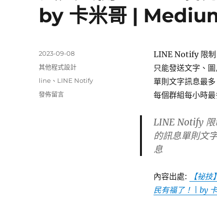
by 卡米哥 | Mediu
的
ChatGPT
聊
天
機
發
2023-09-08
LINE Notify 限制
器
佈
分
其他程式設計
只能發送文字、圖
人〉
日
類
標
line
、
LINE Notify
單則文字訊息最多 1
期:
籤
在
發佈留言
每個群組每小時最多
〈[轉
貼]
LINE Not
【祕
的訊息單則文字訊
技】
在
息
LINE
群
組
內容出處:
【祕技】
發
民有福了！ | by 卡
送
免
費