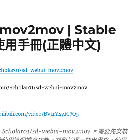
ov2mov | Stable
UI使用手冊(正體中文)
cholar01/sd-webui-mov2mov
.com/Scholar01/sd-webui-mov2mov
ilibili.com/video/BV1rY4y1C7Q5
cholar01/sd-webui-mov2mov ＊需要先安裝